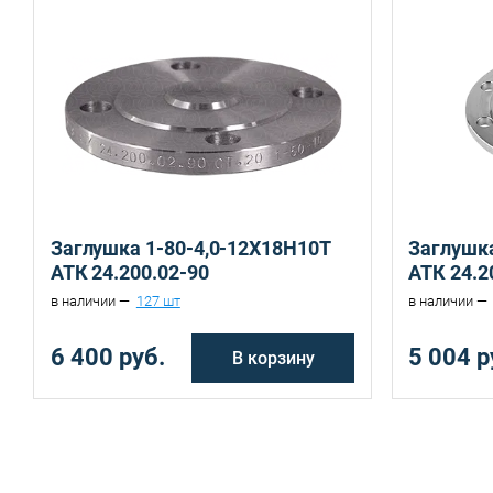
Санкт-Петербург, ул. Домостроительная, д.3 Д
Заглушка 1-80-4,0-12Х18Н10Т
Заглушка
АТК 24.200.02-90
АТК 24.2
в наличии —
127 шт
в наличии —
6 400 руб.
5 004 р
В корзину