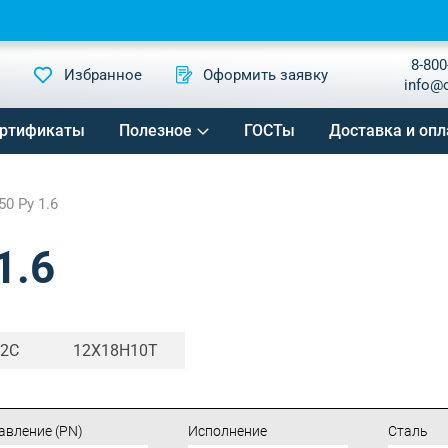
8-800
Избранное
Оформить заявку
info@
ртификаты
Полезное
ГОСТы
Доставка и опл
50 Ру 1.6
1.6
Г2С
12Х18Н10Т
авление (PN)
Исполнение
Сталь