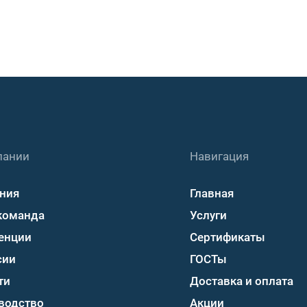
пании
Навигация
ния
Главная
команда
Услуги
енции
Сертификаты
сии
ГОСТы
ти
Доставка и оплата
водство
Акции