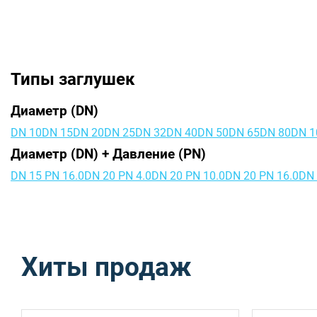
Типы заглушек
Диаметр (DN)
DN 10
DN 15
DN 20
DN 25
DN 32
DN 40
DN 50
DN 65
DN 80
DN 1
Диаметр (DN) + Давление (PN)
DN 15 PN 16.0
DN 20 PN 4.0
DN 20 PN 10.0
DN 20 PN 16.0
DN 
Хиты продаж