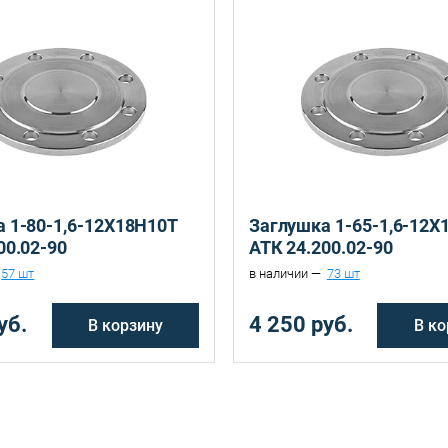
Санкт-Петербург, ул. Домостроительная, д.3 Д
 1-80-1,6-12Х18Н10Т
Заглушка 1-65-1,6-12Х
00.02-90
АТК 24.200.02-90
57 шт
в наличии —
73 шт
уб.
4 250 руб.
В корзину
В ко