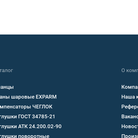
талог
О ком
ланцы
Компа
аны шаровые EXPARM
Наша 
мпенсаторы ЧЕГЛОК
Рефер
глушки ГОСТ 34785-21
Вакан
глушки АТК 24.200.02-90
Новос
глушки поворотные
Произ