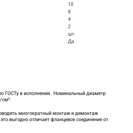
10
8
4
2
шт
Да
по ГОСТу в исполнении . Номинальный диаметр
/см².
роводить многократный монтаж и демонтаж
это выгодно отличает фланцевое соединение от