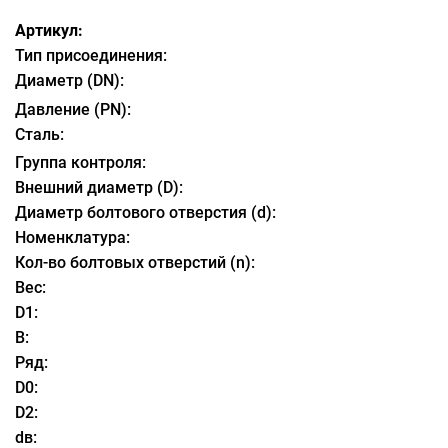
Артикул:
Тип присоединения:
Диаметр (DN):
Давление (PN):
Сталь:
Группа контроля:
Внешний диаметр (D):
Диаметр болтового отверстия (d):
Номенклатура:
Кол-во болтовых отверстий (n):
Вес:
D1:
B:
Ряд:
D0:
D2:
dв: