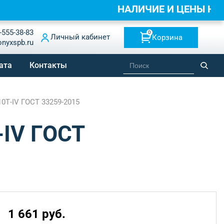
НАЛИЧИЕ И ЦЕНЫ Н
-555-38-83
0
Личный кабинет
Корзина
onyxspb.ru
ата
Контакты
0Т-IV ГОСТ 33259-2015
-IV ГОСТ
1 661 руб.