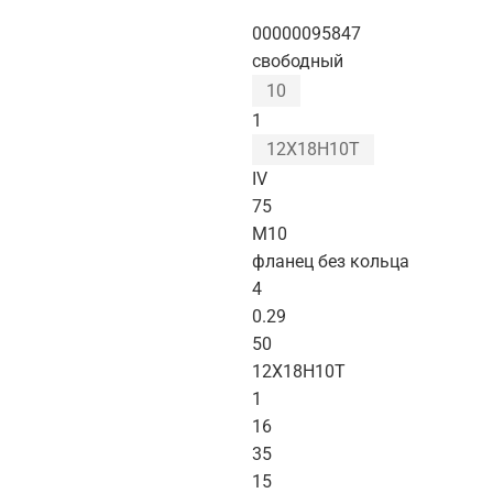
00000095847
свободный
10
1
12Х18Н10Т
IV
75
М10
фланец без кольца
4
0.29
50
12Х18Н10Т
1
16
35
15