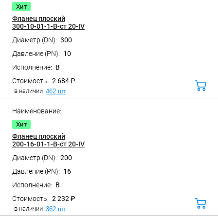
Хит
Фланец плоский
300-10-01-1-B-ст 20-IV
300
Санкт-Петербург, ул. Домостроительная, д.3 Д
10
B
2 684 ₽
В
корз
в наличии
462 шт
Хит
Фланец плоский
200-16-01-1-B-ст 20-IV
200
Санкт-Петербург, ул. Домостроительная, д.3 Д
16
B
2 232 ₽
В
корз
в наличии
362 шт