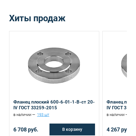
Хиты продаж
Санкт-Петербург, ул. Домостроительная, д.3 Д
Екатеринбург, ул. Ереванская, д.6
Фланец плоский 600-6-01-1-B-ст 20-
Фланец плоск
IV ГОСТ 33259-2015
IV ГОСТ 3325
в наличии —
193 шт
в наличии —
26
6 708 руб.
4 267 руб.
В корзину