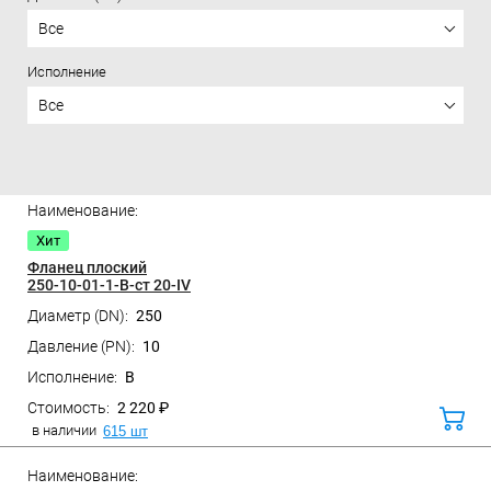
Все
Исполнение
Все
Цена
Хит
Фланец плоский
250-10-01-1-B-ст 20-IV
250
Санкт-Петербург, ул. Домостроительная, д.3 Д
10
B
2 220 ₽
В
корз
в наличии
615 шт