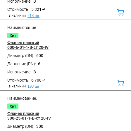
B
5 321 ₽
В
корз
в наличии
218 шт
Хит
Фланец плоский
600-6-01-1-B-ст 20-IV
600
Санкт-Петербург, ул. Домостроительная, д.3 Д
6
B
6 708 ₽
В
корз
в наличии
193 шт
Хит
Фланец плоский
300-25-01-1-B-ст 20-IV
300