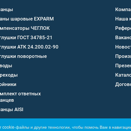
ланцы
Компа
аны шаровые EXPARM
Наша 
мпенсаторы ЧЕГЛОК
Рефер
глушки ГОСТ 34785-21
Вакан
глушки АТК 24.200.02-90
Новос
глушки поворотные
Произ
воды
Презе
реходы
Катало
ойники
Догов
мплект ответных
анцев
анцы AISI
т cookie-файлы и другие технологии, чтобы помочь Вам в навигации