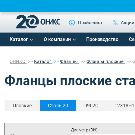
Прайс-лист
Акции
Каталог
О компании
Производство
Се
ОНИКС
Каталог
Фланцы
Фланцы плоские
Ф
Фланцы плоские ста
Плоские
Cталь 20
09Г2С
12Х18Н1
Диаметр (DN)