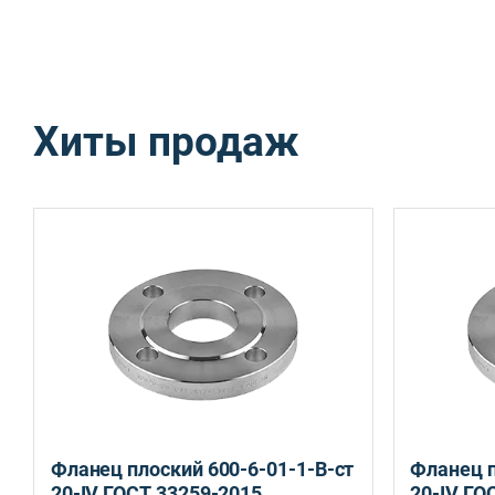
Хиты продаж
Санкт-Петербург, ул. Домостроительная, д.3 Д
Фланец плоский 600-6-01-1-B-ст
Фланец п
20-IV ГОСТ 33259-2015
20-IV ГО