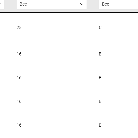
Все
Все
25
C
16
B
16
B
16
B
16
B