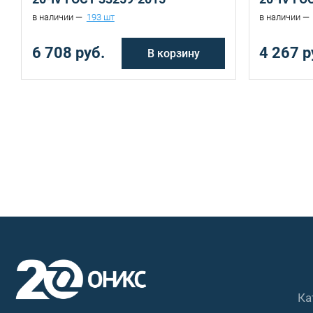
в наличии —
193 шт
в наличии —
6 708 руб.
4 267 р
В корзину
Ка