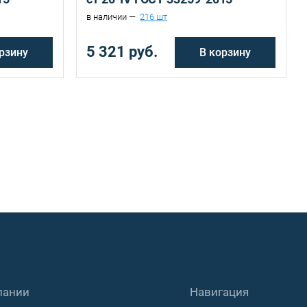
в наличии —
216 шт
5 321 руб.
рзину
В корзину
пании
Навигация