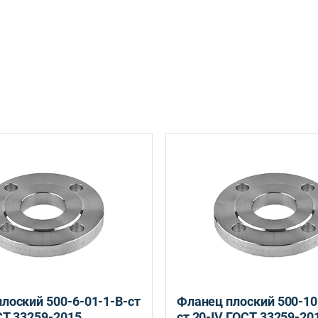
Санкт-Петербург, ул. Домостроительная, д.3 Д
лоский 500-6-01-1-B-ст
Фланец плоский 500-10
СТ 33259-2015
ст 20-IV ГОСТ 33259-20