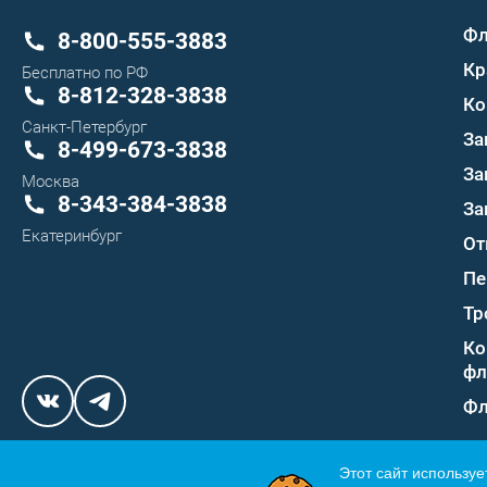
Ф
8-800-555-3883
Кр
Бесплатно по РФ
8-812-328-3838
Ко
Санкт-Петербург
За
8-499-673-3838
За
Москва
8-343-384-3838
За
Екатеринбург
От
Пе
Тр
Ко
фл
Фл
Этот сайт используе