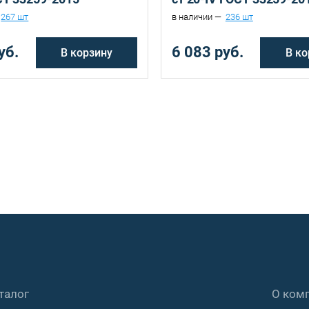
267 шт
в наличии —
236 шт
уб.
6 083 руб.
В корзину
В ко
талог
О ком