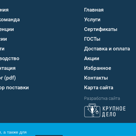
ния
Главная
команда
Услуги
енции
Сертификаты
сии
ГОСТы
ти
Доставка и оплата
водство
Акции
нтация
Избранное
г (pdf)
Контакты
ор поставки
Карта сайта
Разработка сайта
, а также для