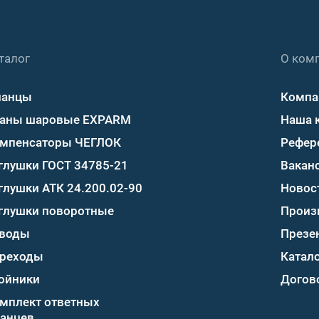
талог
О ком
ланцы
Компа
аны шаровые EXPARM
Наша 
мпенсаторы ЧЕГЛОК
Рефер
глушки ГОСТ 34785-21
Вакан
глушки АТК 24.200.02-90
Новос
глушки поворотные
Произ
воды
Презе
реходы
Катало
ойники
Догов
мплект ответных
анцев