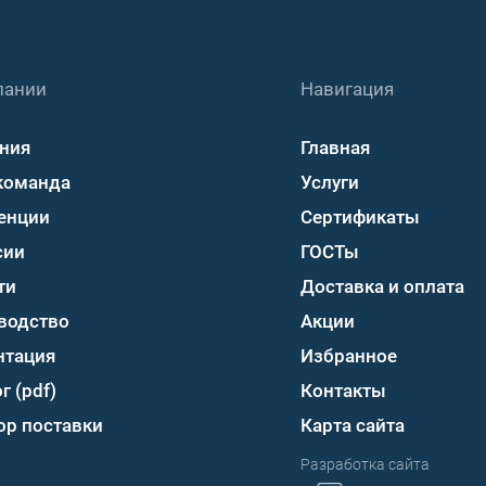
пании
Навигация
ния
Главная
команда
Услуги
енции
Сертификаты
сии
ГОСТы
ти
Доставка и оплата
водство
Акции
нтация
Избранное
г (pdf)
Контакты
ор поставки
Карта сайта
Разработка сайта