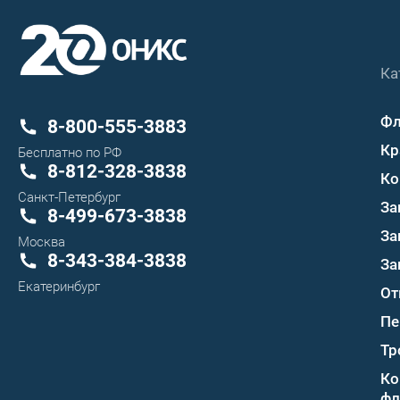
Ка
Ф
8-800-555-3883
Кр
Бесплатно по РФ
8-812-328-3838
Ко
Санкт-Петербург
За
8-499-673-3838
За
Москва
8-343-384-3838
За
Екатеринбург
От
Пе
Тр
Ко
фл