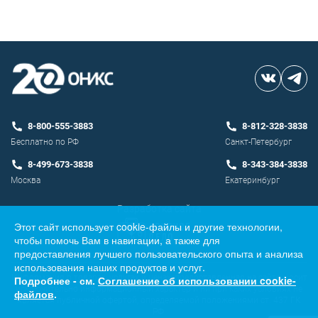
8-800-555-3883
8-812-328-3838
Бесплатно по РФ
Санкт-Петербург
8-499-673-3838
8-343-384-3838
Москва
Екатеринбург
Разработка сайта
Этот сайт использует cookie-файлы и другие технологии,
чтобы помочь Вам в навигации, а также для
предоставления лучшего пользовательского опыта и анализа
использования наших продуктов и услуг.
Информация о товарах, услугах и ценах, предоставленная на сайте, носит
Подробнее - см.
Соглашение об использовании cookie-
исключительно информационный характер и ни при каких условиях не
файлов
.
является публичной офертой, определяемой положениями ст. 437 ГК
РФ.