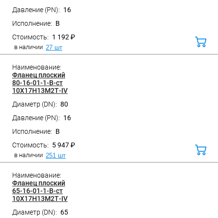
Санкт-Петербург, ул. Домостроительная, д.3 Д
16
B
1 192 ₽
В
корз
в наличии
27 шт
Фланец плоский
80-16-01-1-B-ст
10Х17Н13М2Т-IV
80
Санкт-Петербург, ул. Домостроительная, д.3 Д
16
B
5 947 ₽
В
корз
в наличии
251 шт
Фланец плоский
65-16-01-1-B-ст
10Х17Н13М2Т-IV
65