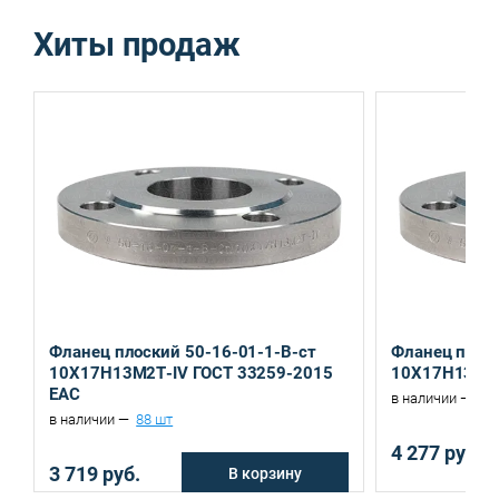
Хиты продаж
Екатеринбург, ул. Ереванская, д.6
Санкт-Петербург, ул. Домостроительная, д.3 Д
Фланец плоский 50-16-01-1-B-ст
Фланец плоск
10Х17Н13М2Т-IV ГОСТ 33259-2015
10Х17Н13М2Т
EAC
в наличии —
53
в наличии —
88 шт
4 277 руб.
3 719 руб.
В корзину