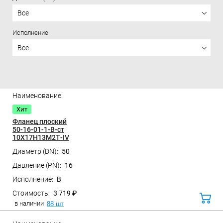
Все
Исполнение
Все
Цена
Хит
Фланец плоский
50-16-01-1-B-ст
10Х17Н13М2Т-IV
50
Санкт-Петербург, ул. Домостроительная, д.3 Д
16
B
3 719 ₽
В
корз
в наличии
88 шт