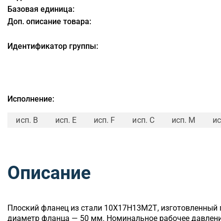
Базовая единица:
Доп. описание товара:
Идентификатор группы:
Исполнение:
исп. B
исп. E
исп. F
исп. C
исп. M
ис
Описание
Плоский
фланец из стали 10Х17Н13М2Т, изготовленный 
диаметр фланца — 50 мм. Номинальное рабочее давление