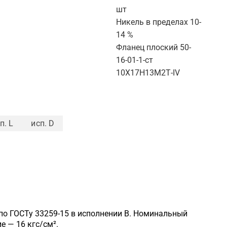
шт
Никель в пределах 10-
14 %
Фланец плоский 50-
16-01-1-ст
10Х17Н13М2Т-IV
п. L
исп. D
по ГОСТу 33259-15 в исполнении B. Номинальный
 — 16 кгс/см².