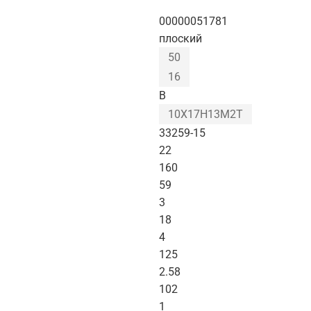
00000051781
плоский
50
16
B
10Х17Н13М2Т
33259-15
22
160
59
3
18
4
125
2.58
102
1