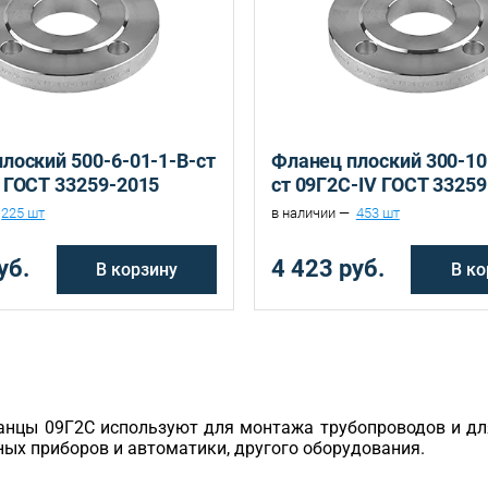
Санкт-Петербург, ул. Домостроительная, д.3 Д
Екатеринбург, ул. Ереванская, д.6
лоский 500-6-01-1-B-ст
Фланец плоский 300-10
 ГОСТ 33259-2015
ст 09Г2С-IV ГОСТ 3325
225 шт
в наличии —
453 шт
уб.
4 423 руб.
В корзину
В ко
анцы 09Г2С используют для монтажа трубопроводов и дл
ых приборов и автоматики, другого оборудования.