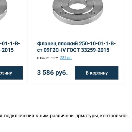
Санкт-Петербург, ул. Домостроительная, д.3 Д
Екатеринбург, ул. Ереванская, д.6
Санкт-Петербург, ул. Домостроительная, д.3 Д
Екатеринбург, ул. Ереванская, д.6
-01-1-B-
Фланец плоский 250-10-01-1-B-
9-2015
ст 09Г2С-IV ГОСТ 33259-2015
в наличии —
231 шт
3 586 руб.
рзину
В корзину
я подключения к ним различной арматуры, контрольно-