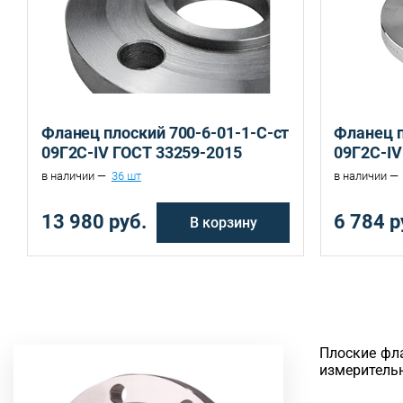
Екатеринбург, ул. Ереванская, д.6
Санкт-Петербург, ул. Домостроительная, д.3 Д
Фланец плоский 700-6-01-1-C-ст
Фланец п
09Г2С-IV ГОСТ 33259-2015
09Г2С-IV
в наличии —
36 шт
в наличии —
13 980 руб.
6 784 р
В корзину
Плоские фл
измерительн