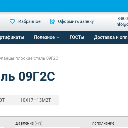
8-800
Избранное
Оформить заявку
info@
ртификаты
Полезное
ГОСТы
Доставка и опл
ланцы плоские сталь 09Г2С
аль 09Г2С
0Т
10Х17Н13М2Т
Давление (PN)
Исполнение