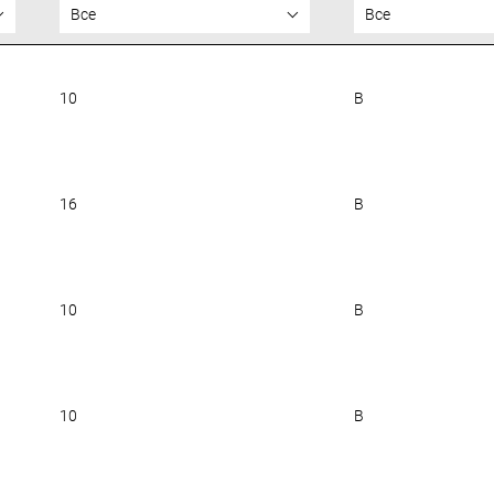
Все
Все
10
B
16
B
10
B
10
B