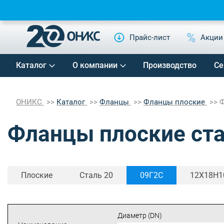
Прайс-лист
Акции
Каталог
О компании
Производство
Се
ОНИКС
Каталог
Фланцы
Фланцы плоские
Ф
Фланцы плоские ст
Плоские
Cталь 20
09Г2С
12Х18Н1
Диаметр (DN)