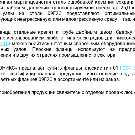
онная марганцовистая сталь с добавкой кремния сохраня
°C и рабочем давлении транспортируемой среды до 25,0
 узлы из стали 09Г2С представляют оптимальный
ующих неагрессивную или малоагрессивную среду – газ, не
анцы стальные крепят к трубе двойным швом. Сварку
й с использованием любого типа электродов для низколе
9-15)
можно обойтись штатным сварочным оборудованием,
ьных узлов. Плоские фланцы используют на предпри
ния и в других отраслях промышленного сектора.
ОНИКС» предлагает купить фланцы плоские тип 01
ГОСТ 
рге: сертифицированная продукция; изготовление под 
ветных фланцев 09Г2С в ассортименте или на заказ.
 приобретения продукции свяжитесь с отделом продаж лю