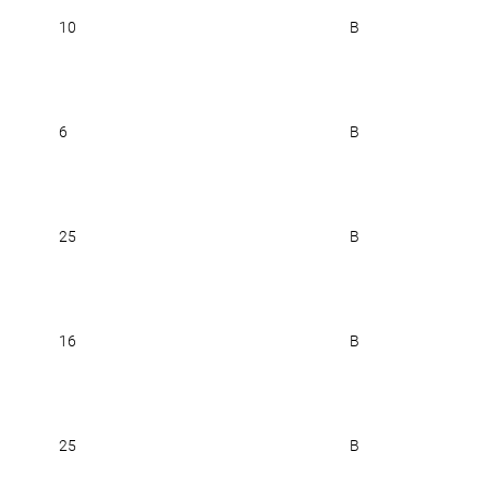
10
B
6
B
25
B
16
B
25
B