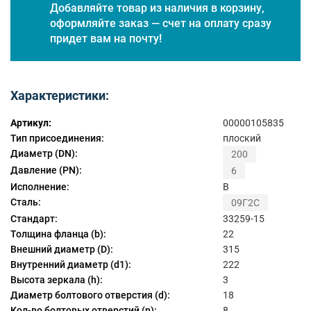
Добавляйте товар из наличия в корзину,
оформляйте заказ — счет на оплату сразу
придет вам на почту!
Характеристики:
Артикул:
00000105835
Тип присоединения:
плоский
Диаметр (DN):
200
Давление (PN):
6
Исполнение:
B
Сталь:
09Г2С
Стандарт:
33259-15
Толщина фланца (b):
22
Внешний диаметр (D):
315
Внутренний диаметр (d1):
222
Высота зеркала (h):
3
Диаметр болтового отверстия (d):
18
Кол-во болтовых отверстий (n):
8