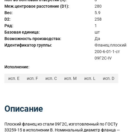
Меж.центровое расстояние (D1):
280
Вес:
5.9
D2:
258
Ряд:
1
Базовая единица:
шт
Возможность производства:
Да
Идентификатор группы:
Фланец плоский
200-6-01-1-ст
09Г2С-IV
Исполнение:
исп. E
исп. F
исп. C
исп. M
исп. L
исп. D
Описание
Плоский
фланец из стали 09Г2С, изготовленный по ГОСТу
33259-15 в исполнении B. Номинальный диаметр фланца —