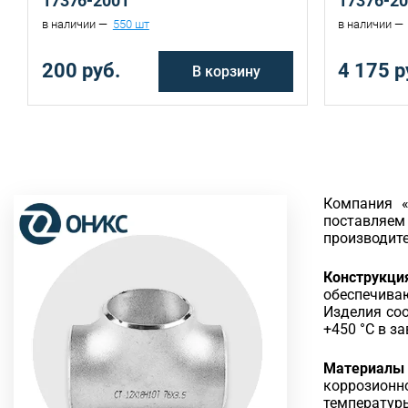
17376-2001
17376-2
в наличии —
550 шт
в наличии —
200 руб.
4 175 р
В корзину
Компания «
поставляем
производите
Конструкци
обеспечива
Изделия соо
+450 °C в з
Материалы 
коррозионн
температуры