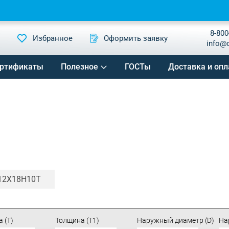
8-800
Избранное
Оформить заявку
info@
ртификаты
Полезное
ГОСТы
Доставка и опл
12Х18Н10Т
 (T)
Толщина (T1)
Наружный диаметр (D)
На