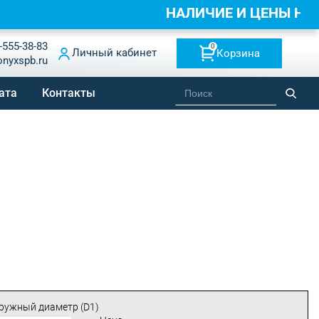
НАЛИЧИЕ И ЦЕНЫ НА
-555-38-83
0
Личный кабинет
Корзина
onyxspb.ru
ата
Контакты
ружный диаметр (D1)