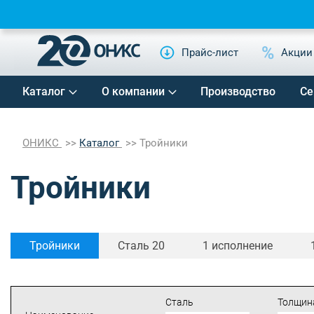
Прайс-лист
Акции
Каталог
О компании
Производство
Се
ОНИКС
Каталог
Тройники
Тройники
Тройники
Сталь 20
1 исполнение
Сталь
Толщина