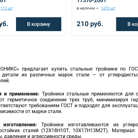
001
17376-2001
112 шт
в наличии —
1470 шт
уб.
210 руб.
В корзину
В ко
ОНИКС» предлагает купить стальные тройники по ГО
 детали из различных марок стали — от углеродист
лей.
я и применение:
Тройники стальные применяются для со
ют герметичное соединение трех труб, минимизируя гид
тветствуют требованиям ГОСТ и подходят для эксплуатац
ависимости от марки стали.
изготовления:
Тройники изготавливаются из углерод
остойких сталей (12Х18Н10Т, 10Х17Н13М2Т). Материал 
, давления и агрессивности среды.