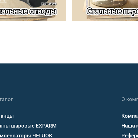
талог
О ком
ланцы
Компа
аны шаровые EXPARM
Наша 
мпенсаторы ЧЕГЛОК
Рефер