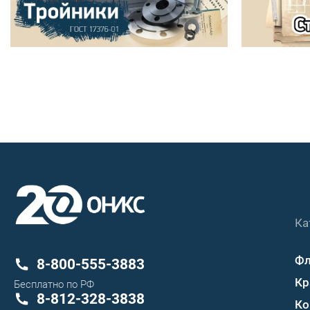
Ка
Ф
8-800-555-3883
Кр
Бесплатно по РФ
8-812-328-3838
Ко