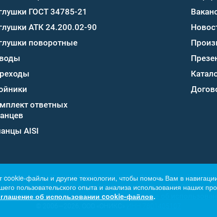
глушки ГОСТ 34785-21
Вакан
глушки АТК 24.200.02-90
Новос
глушки поворотные
Произ
воды
Презе
реходы
Катало
ойники
Догов
мплект ответных
анцев
анцы AISI
т cookie-файлы и другие технологии, чтобы помочь Вам в навигации
тавленная на сайте, носит исключительно информационный характер
его пользовательского опыта и анализа использования наших прод
офертой, определяемой положениями ст. 437 ГК РФ.
глашение об использовании cookie-файлов
.
ботки конфиденциальных данных
Соглашение об использован
© 2006—2026, ООО «ОНИКС»
ИНН:7801405107