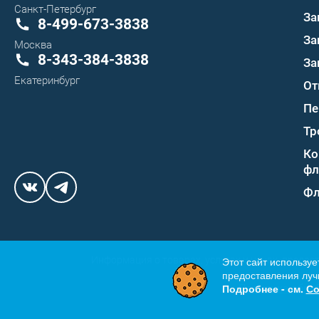
Санкт-Петербург
За
8-499-673-3838
За
Москва
8-343-384-3838
За
Екатеринбург
От
Пе
Тр
Ко
фл
Фл
Этот сайт используе
Информация о товарах, услугах и ценах, предос
предоставления лучш
Подробнее - см.
Со
Политика обра