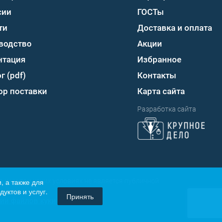
сии
ГОСТы
ти
Доставка и оплата
водство
Акции
нтация
Избранное
г (pdf)
Контакты
ор поставки
Карта сайта
Разработка сайта
, а также для
 и ни при каких условиях не является публичной
уктов и услуг.
Принять
ии файлов куки