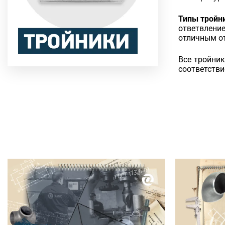
Типы тройн
ответвлени
отличным от
Все тройник
соответстви