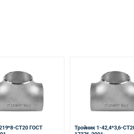
Екатеринбург, ул. Ереванская, д.6
Санкт-Петербург, ул. Домостроительная, д.3 Д
Санкт-Петербург, ул. Домострои
219*8-СТ20 ГОСТ
Тройник 1-42,4*3,6-СТ2