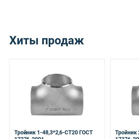
Хиты продаж
Санкт-Петербург, ул. Домостроительная, д.3 Д
Тройник 1-48,3*2,6-СТ20 ГОСТ
Тройник 