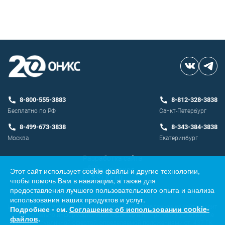
8-800-555-3883
8-812-328-3838
Бесплатно по РФ
Санкт-Петербург
8-499-673-3838
8-343-384-3838
Москва
Екатеринбург
Разработка сайта
Этот сайт использует cookie-файлы и другие технологии,
чтобы помочь Вам в навигации, а также для
предоставления лучшего пользовательского опыта и анализа
использования наших продуктов и услуг.
Информация о товарах, услугах и ценах, предоставленная на сайте, носит
Подробнее - см.
Соглашение об использовании cookie-
исключительно информационный характер и ни при каких условиях не
файлов
.
является публичной офертой, определяемой положениями ст. 437 ГК