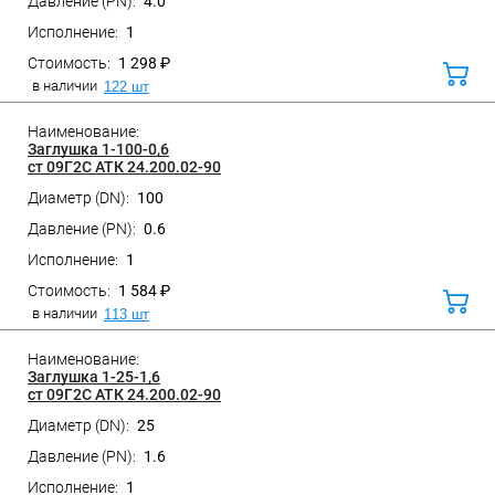
4.0
1
1 298 ₽
В
корз
в наличии
122 шт
Заглушка 1-100-0,6
ст 09Г2С АТК 24.200.02-90
100
Санкт-Петербург, ул. Домостроительная, д.3 Д
0.6
1
1 584 ₽
В
корз
в наличии
113 шт
Заглушка 1-25-1,6
ст 09Г2С АТК 24.200.02-90
25
Санкт-Петербург, ул. Домостроительная, д.3 Д
1.6
1