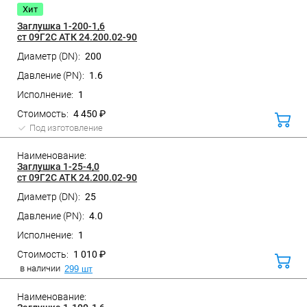
Хит
Заглушка 1-200-1,6
ст 09Г2С АТК 24.200.02-90
200
1.6
1
4 450 ₽
В
корз
Под изготовление
Заглушка 1-25-4,0
ст 09Г2С АТК 24.200.02-90
25
Санкт-Петербург, ул. Домостроительная, д.3 Д
4.0
1
1 010 ₽
В
корз
в наличии
299 шт