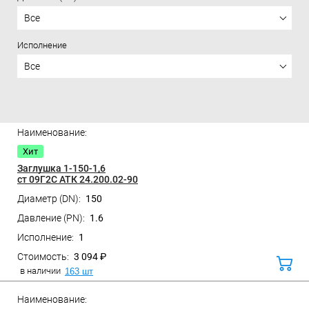
Все
Исполнение
Все
Цена
Хит
Заглушка 1-150-1,6
ст 09Г2С АТК 24.200.02-90
150
Санкт-Петербург, ул. Домостроительная, д.3 Д
1.6
1
3 094 ₽
В
корз
в наличии
163 шт