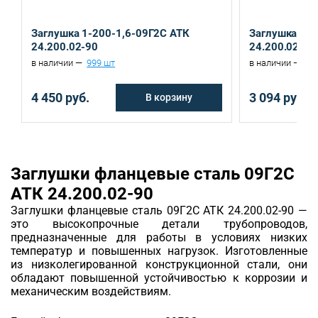
Санкт-Петербург, ул. Домостроительная, д.3 Д
Екатеринбург, ул. Ереванская, д.6
Заглушка 1-200-1,6-09Г2С АТК
Заглушка 1-1
24.200.02-90
24.200.02-90
в наличии —
999 шт
в наличии —
16
4 450 руб.
3 094 руб.
В корзину
Заглушки фланцевые сталь 09Г2С
АТК 24.200.02-90
Заглушки фланцевые сталь 09Г2С АТК 24.200.02-90 —
это высокопрочные детали трубопроводов,
предназначенные для работы в условиях низких
температур и повышенных нагрузок. Изготовленные
из низколегированной конструкционной стали, они
обладают повышенной устойчивостью к коррозии и
механическим воздействиям.