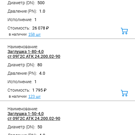
500
Санкт-Петербург, ул. Домостроительная, д.3 Д
1.0
1
26 078 ₽
В
корз
в наличии
158 шт
Заглушка 1-80-4,0
ст 09Г2С АТК 24.200.02-90
80
Санкт-Петербург, ул. Домостроительная, д.3 Д
4.0
1
1 795 ₽
В
корз
в наличии
123 шт
Заглушка 1-50-4,0
ст 09Г2С АТК 24.200.02-90
50
Санкт-Петербург, ул. Домостроительная, д.3 Д