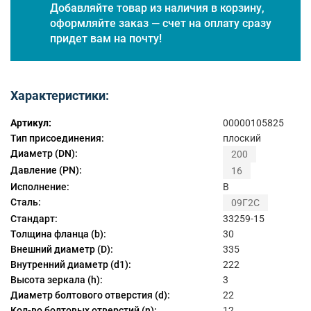
Добавляйте товар из наличия в корзину,
оформляйте заказ — счет на оплату сразу
придет вам на почту!
Характеристики:
Артикул:
00000105825
Тип присоединения:
плоский
Диаметр (DN):
200
Давление (PN):
16
Исполнение:
B
Сталь:
09Г2С
Стандарт:
33259-15
Толщина фланца (b):
30
Внешний диаметр (D):
335
Внутренний диаметр (d1):
222
Высота зеркала (h):
3
Диаметр болтового отверстия (d):
22
Кол-во болтовых отверстий (n):
12