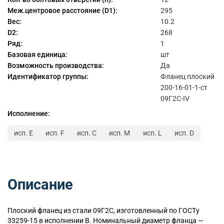
Меж.центровое расстояние (D1):
295
Вес:
10.2
D2:
268
Ряд:
1
Базовая единица:
шт
Возможность производства:
Да
Идентификатор группы:
Фланец плоский
200-16-01-1-ст
09Г2С-IV
Исполнение:
исп. E
исп. F
исп. C
исп. M
исп. L
исп. D
Описание
Плоский
фланец из стали 09Г2С, изготовленный по ГОСТу
33259-15 в исполнении B. Номинальный диаметр фланца —