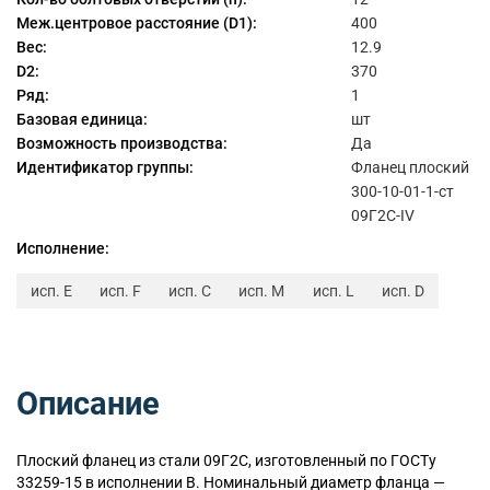
Меж.центровое расстояние (D1):
400
Вес:
12.9
D2:
370
Ряд:
1
Базовая единица:
шт
Возможность производства:
Да
Идентификатор группы:
Фланец плоский
300-10-01-1-ст
09Г2С-IV
Исполнение:
исп. E
исп. F
исп. C
исп. M
исп. L
исп. D
Описание
Плоский
фланец из стали 09Г2С, изготовленный по ГОСТу
33259-15 в исполнении B. Номинальный диаметр фланца —