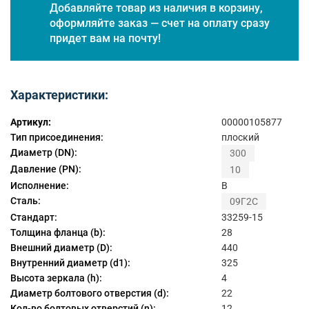
Добавляйте товар из наличия в корзину,
оформляйте заказ — счет на оплату сразу
придет вам на почту!
Характеристики:
Артикул:
00000105877
Тип присоединения:
плоский
Диаметр (DN):
300
Давление (PN):
10
Исполнение:
B
Сталь:
09Г2С
Стандарт:
33259-15
Толщина фланца (b):
28
Внешний диаметр (D):
440
Внутренний диаметр (d1):
325
Высота зеркала (h):
4
Диаметр болтового отверстия (d):
22
Кол-во болтовых отверстий (n):
12