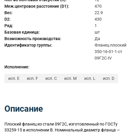
Меж.центровое расстояние (D1):
470
Вес:
22.9
D2:
430
Ряд:
1
Базовая единица:
шт
Возможность производства:
Да
Идентификатор группы:
Фланец плоский
350-16-01-1-ст
09Г2С-IV
Исполнение:
исп. E
исп. F
исп. C
исп. M
исп. L
исп. D
Описание
Плоский
фланец из стали 09Г2С, изготовленный по ГОСТу
33259-15 в исполнении B. Номинальный диаметр фланца —