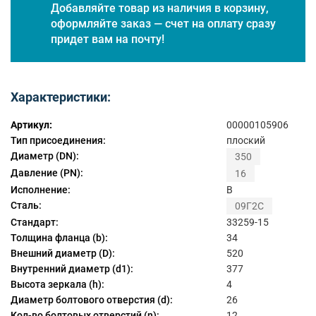
Добавляйте товар из наличия в корзину,
оформляйте заказ — счет на оплату сразу
придет вам на почту!
Характеристики:
Артикул:
00000105906
Тип присоединения:
плоский
Диаметр (DN):
350
Давление (PN):
16
Исполнение:
B
Сталь:
09Г2С
Стандарт:
33259-15
Толщина фланца (b):
34
Внешний диаметр (D):
520
Внутренний диаметр (d1):
377
Высота зеркала (h):
4
Диаметр болтового отверстия (d):
26
Кол-во болтовых отверстий (n):
12