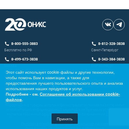
8-800-555-3883
8-812-328-3838
Бесплатно по РФ
Санкт-Петербург
8-499-673-3838
8-343-384-3838
Москва
Екатеринбург
Этот сайт использует cookie-файлы и другие технологии,
чтобы помочь Вам в навигации, а также для
Разработка сайта
предоставления лучшего пользовательского опыта и анализа
использования наших продуктов и услуг.
Подробнее - см.
Соглашение об использовании cookie-
файлов
.
Информация о товарах, услугах и ценах, предоставленная на сайте, носит
исключительно информационный характер и ни при каких условиях не
является публичной офертой, определяемой положениями ст. 437 ГК
Принять
РФ.
Политика обработки конфиденциальных данных
Соглашение об использовании файлов куки