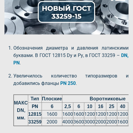
Обозначения диаметра и давления латинскими
буквами. В ГОСТ 12815 Dу и Ру, в ГОСТ 33259 –
DN,
PN
.
Увеличилось количество типоразмеров и
добавились фланцы
PN 250
.
Тип
Плоские
Воротниковые
МАКС
PN
6
2,5
6
10
16
25
40
1
DN,
1600
1600
1600
1200
1200
1200
1200
4
12815
мм.
2000
4000
3600
3000
2000
2000
1600
5
33259