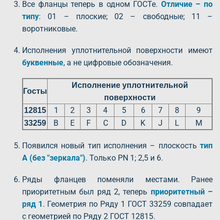
Все фланцы теперь в одном ГОСТе.
Отличие – по
типу
: 01 – плоские; 02 – свободные; 11 –
воротниковые.
Исполнения уплотнительной поверхности имеют
буквенные
, а не цифровые обозначения.
Исполнение уплотнительной
Госты
поверхности
1
2
3
4
5
6
7
8
9
12815
B
E
F
C
D
K
J
L
M
33259
Появился новый тип исполнения – плоскость
тип
А (без "зеркала")
. Только PN 1; 2,5 и 6.
Ряды фланцев поменяли местами. Ранее
приоритетным был ряд 2, теперь
приоритетный –
ряд 1
. Геометрия по Ряду 1 ГОСТ 33259 совпадает
с геометрией по Ряду 2 ГОСТ 12815.