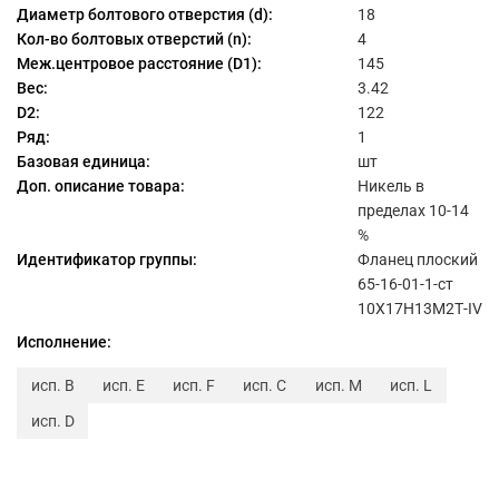
Диаметр болтового отверстия (d):
18
Кол-во болтовых отверстий (n):
4
Меж.центровое расстояние (D1):
145
Вес:
3.42
D2:
122
Ряд:
1
Базовая единица:
шт
Доп. описание товара:
Никель в
пределах 10-14
%
Идентификатор группы:
Фланец плоский
65-16-01-1-ст
10Х17Н13М2Т-IV
Исполнение:
исп. B
исп. E
исп. F
исп. C
исп. M
исп. L
исп. D