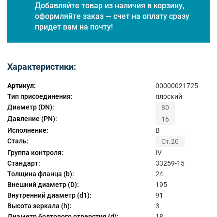
Добавляйте товар из наличия в корзину,
оформляйте заказ — счет на оплату сразу
придет вам на почту!
Характеристики:
Артикул:
00000021725
Тип присоединения:
плоский
Диаметр (DN):
80
Давление (PN):
16
Исполнение:
B
Сталь:
Ст.20
Группа контроля:
IV
Стандарт:
33259-15
Толщина фланца (b):
24
Внешний диаметр (D):
195
Внутренний диаметр (d1):
91
Высота зеркала (h):
3
Диаметр болтового отверстия (d):
18