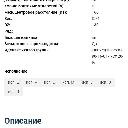
Кол-во болтовых отверстий (n):
4
Меж.центровое расстояние (D1):
160
Вес:
3.71
D2:
133
Ряд:
1
Базовая единица:
шт
Возможность производства:
Да
Идентификатор группы:
Фланец плоский
80-16-01-1-Ст 20-
IV
Исполнение:
исп. E
исп. F
исп. C
исп. M
исп. L
исп. D
исп. B
Описание