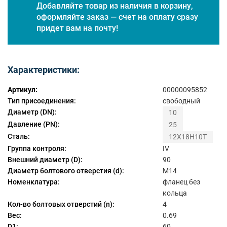
Добавляйте товар из наличия в корзину,
оформляйте заказ — счет на оплату сразу
придет вам на почту!
Характеристики:
Артикул:
00000095852
Тип присоединения:
свободный
Диаметр (DN):
10
Давление (PN):
25
Сталь:
12Х18Н10Т
Группа контроля:
IV
Внешний диаметр (D):
90
Диаметр болтового отверстия (d):
М14
Номенклатура:
фланец без
кольца
Кол-во болтовых отверстий (n):
4
Вес:
0.69
D1:
60