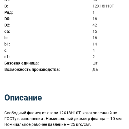
B:
12Х18Н10Т
Ряд:
1
D0:
16
D2:
42
dв:
15
b:
16
b1:
14
c:
4
c1:
2
Базовая единица:
шт
Возможность производства:
Да
Описание
Свободный
фланец из стали 12Х18Н10Т, изготовленный по
ГОСТу в исполнении . Номинальный диаметр фланца — 10 мм.
Номинальное рабочее давление — 25 кгс/см².