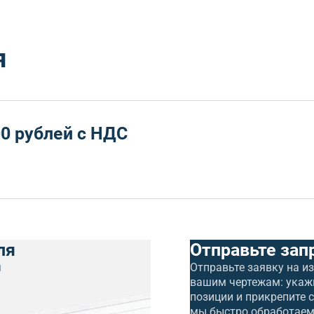
я
0 рублей с НДС
ля
Отправьте зап
я
Отправьте заявку на и
вашим чертежам: укаж
позиции и прикрепите 
мы быстро обработаем