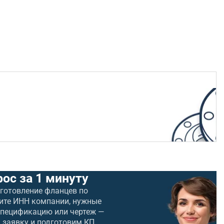
рос за 1 минуту
зготовление фланцев по
ите ИНН компании, нужные
спецификацию или чертеж —
 заявку и подготовим КП.