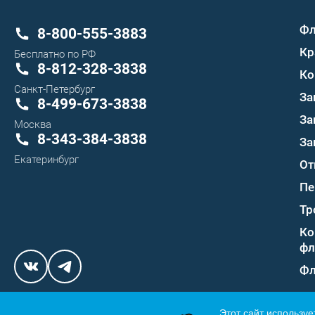
Ф
8-800-555-3883
Кр
Бесплатно по РФ
8-812-328-3838
Ко
Санкт-Петербург
За
8-499-673-3838
За
Москва
8-343-384-3838
За
Екатеринбург
От
Пе
Тр
Ко
фл
Фл
Этот сайт используе