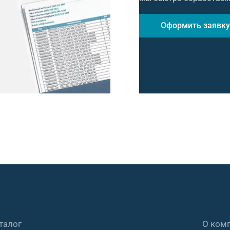
Оформить заявку
талог
О ком