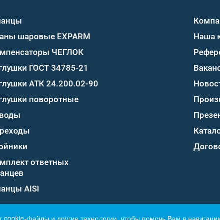
ланцы
Компа
аны шаровые EXPARM
Наша 
мпенсаторы ЧЕГЛОК
Рефер
глушки ГОСТ 34785-21
Вакан
глушки АТК 24.200.02-90
Новос
глушки поворотные
Произ
воды
Презе
реходы
Катало
ойники
Догов
мплект ответных
анцев
анцы AISI
т cookie-файлы и другие технологии, чтобы помочь Вам в навигации