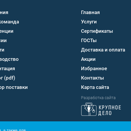
ния
Главная
команда
Услуги
енции
Сертификаты
сии
ГОСТы
ти
Доставка и оплата
водство
Акции
нтация
Избранное
г (pdf)
Контакты
ор поставки
Карта сайта
Разработка сайта
, а также для