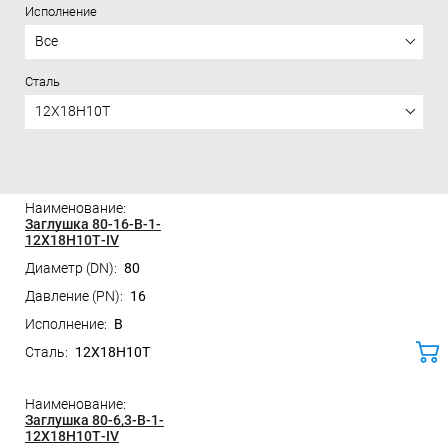
Исполнение
Все
Сталь
12Х18Н10Т
Цена
Заглушка 80-16-B-1-
12Х18Н10Т-IV
80
16
B
12Х18Н10Т
ко
Заглушка 80-6,3-B-1-
12Х18Н10Т-IV