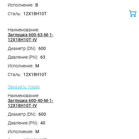
B
12Х18Н10Т
ко
Заглушка 600-63-M-1-
12Х18Н10Т-IV
600
63
M
12Х18Н10Т
Заказать товар
Заглушка 600-40-M-1-
12Х18Н10Т-IV
600
40
M