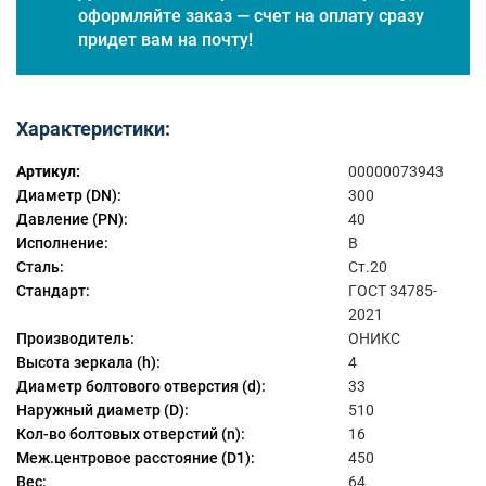
оформляйте заказ — счет на оплату сразу
придет вам на почту!
Характеристики:
Артикул:
00000073943
Диаметр (DN):
300
Давление (PN):
40
Исполнение:
B
Сталь:
Ст.20
Стандарт:
ГОСТ 34785-
2021
Производитель:
ОНИКС
Высота зеркала (h):
4
Диаметр болтового отверстия (d):
33
Наружный диаметр (D):
510
Кол-во болтовых отверстий (n):
16
Меж.центровое расстояние (D1):
450
Вес:
64