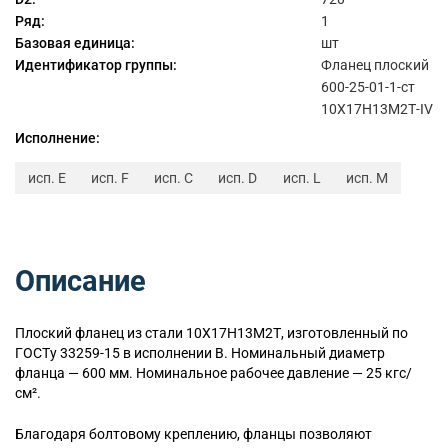
Ряд:
1
Базовая единица:
шт
Идентификатор группы:
Фланец плоский
600-25-01-1-ст
10Х17Н13М2Т-IV
Исполнение:
исп. E
исп. F
исп. C
исп. D
исп. L
исп. M
Описание
Плоский
фланец из стали 10Х17Н13М2Т, изготовленный по
ГОСТу 33259-15 в исполнении B. Номинальный диаметр
фланца — 600 мм. Номинальное рабочее давление — 25 кгс/
см².
Благодаря болтовому креплению, фланцы позволяют