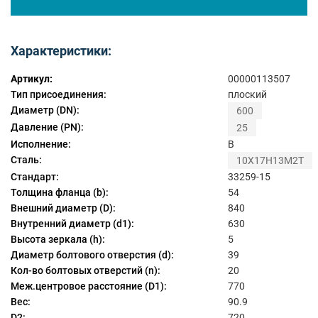
Характеристики:
Артикул:
00000113507
Тип присоединения:
плоский
Диаметр (DN):
600
Давление (PN):
25
Исполнение:
B
Сталь:
10Х17Н13М2Т
Стандарт:
33259-15
Толщина фланца (b):
54
Внешний диаметр (D):
840
Внутренний диаметр (d1):
630
Высота зеркала (h):
5
Диаметр болтового отверстия (d):
39
Кол-во болтовых отверстий (n):
20
Меж.центровое расстояние (D1):
770
Вес:
90.9
D2:
720