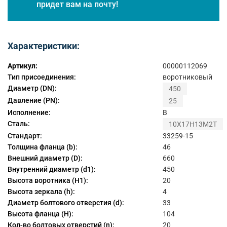
придет вам на почту!
Характеристики:
Артикул:
00000112069
Тип присоединения:
воротниковый
Диаметр (DN):
450
Давление (PN):
25
Исполнение:
B
Сталь:
10Х17Н13М2Т
Стандарт:
33259-15
Толщина фланца (b):
46
Внешний диаметр (D):
660
Внутренний диаметр (d1):
450
Высота воротника (H1):
20
Высота зеркала (h):
4
Диаметр болтового отверстия (d):
33
Высота фланца (H):
104
Кол-во болтовых отверстий (n):
20