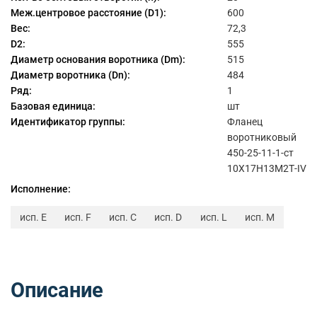
Меж.центровое расстояние (D1):
600
Вес:
72,3
D2:
555
Диаметр основания воротника (Dm):
515
Диаметр воротника (Dn):
484
Ряд:
1
Базовая единица:
шт
Идентификатор группы:
Фланец
воротниковый
450-25-11-1-ст
10Х17Н13М2Т-IV
Исполнение:
исп. E
исп. F
исп. C
исп. D
исп. L
исп. M
Описание