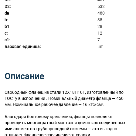
D2:
532
dв:
480
b:
38
b1:
28
c:
12
c1:
7
Базовая единица:
шт
Описание
Свободный
фланец из стали 12Х18Н10Т, изготовленный по
ГОСТу в исполнении . Номинальный диаметр фланца — 450
мм. Номинальное рабочее давление — 16 кгс/см².
Благодаря болтовому креплению, фланцы позволяют
проводить многократный монтаж и демонтаж соединенных
ими элементов трубопроводной системы — это выгодно
отличает фланцевое соединение от сварки.