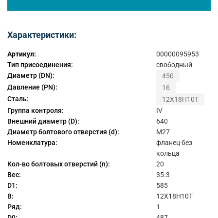
Характеристики:
Артикул:
00000095953
Тип присоединения:
свободный
Диаметр (DN):
450
Давление (PN):
16
Сталь:
12Х18Н10Т
Группа контроля:
IV
Внешний диаметр (D):
640
Диаметр болтового отверстия (d):
М27
Номенклатура:
фланец без
кольца
Кол-во болтовых отверстий (n):
20
Вес:
35.3
D1:
585
B:
12Х18Н10Т
Ряд:
1
D0:
487