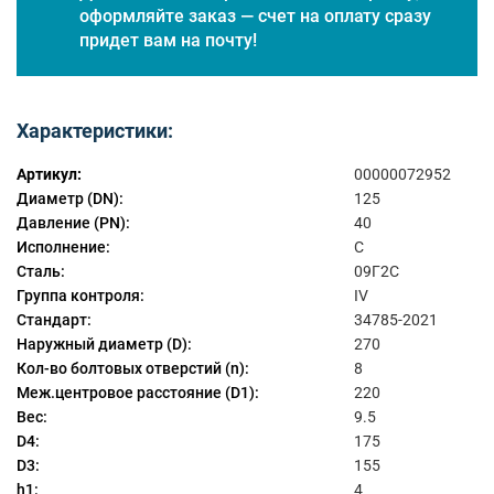
оформляйте заказ — счет на оплату сразу
придет вам на почту!
Характеристики:
Артикул:
00000072952
Диаметр (DN):
125
Давление (PN):
40
Исполнение:
C
Сталь:
09Г2С
Группа контроля:
IV
Стандарт:
34785-2021
Наружный диаметр (D):
270
Кол-во болтовых отверстий (n):
8
Меж.центровое расстояние (D1):
220
Вес:
9.5
D4:
175
D3:
155
h1:
4