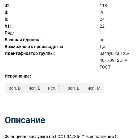
d2:
118
d:
26
b:
24
b1:
22
Ряд:
1
Базовая единица:
шт
Возможность производства:
Да
Идентификатор группы:
Заглушка 125-
40-1-09Г2С-IV
ГОСТ
Исполнение:
исп. B
исп. E
исп. F
исп. L
исп. M
Описание
Фланцевая заглушка по ГОСТ 34785-21 в исполнении C