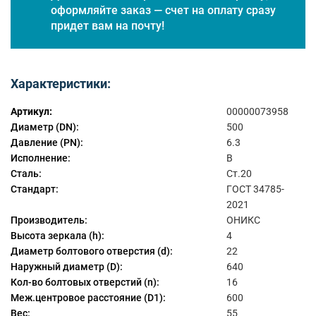
оформляйте заказ — счет на оплату сразу
придет вам на почту!
Характеристики:
Артикул:
00000073958
Диаметр (DN):
500
Давление (PN):
6.3
Исполнение:
B
Сталь:
Ст.20
Стандарт:
ГОСТ 34785-
2021
Производитель:
ОНИКС
Высота зеркала (h):
4
Диаметр болтового отверстия (d):
22
Наружный диаметр (D):
640
Кол-во болтовых отверстий (n):
16
Меж.центровое расстояние (D1):
600
Вес:
55