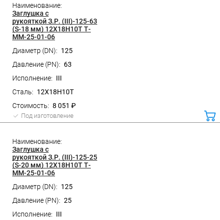
Заглушка с
рукояткой З.Р. (III)-125-63
(S-18 мм) 12Х18Н10Т Т-
ММ-25-01-06
125
63
III
12Х18Н10Т
8 051 ₽
Под изготовление
ко
Заглушка с
рукояткой З.Р. (III)-125-25
(S-20 мм) 12Х18Н10Т Т-
ММ-25-01-06
125
25
III