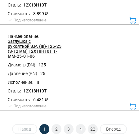
12Х18Н10Т
8 899 ₽
Под изготовление
ко
Заглушка с
рукояткой З.Р. (III)-125-25
(S-12 мм) 12Х18Н10Т Т-
ММ-25-01-06
125
25
III
12Х18Н10Т
6 481 ₽
Под изготовление
ко
Назад
1
2
3
4
22
Вперед