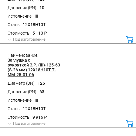
10
III
12Х18Н10Т
5 110 ₽
Под изготовление
ко
Заглушка с
рукояткой З.Р. (III)-125-63
(S-26 мм) 12Х18Н10Т Т-
ММ-25-01-06
125
63
III
12Х18Н10Т
9 916 ₽
Под изготовление
ко