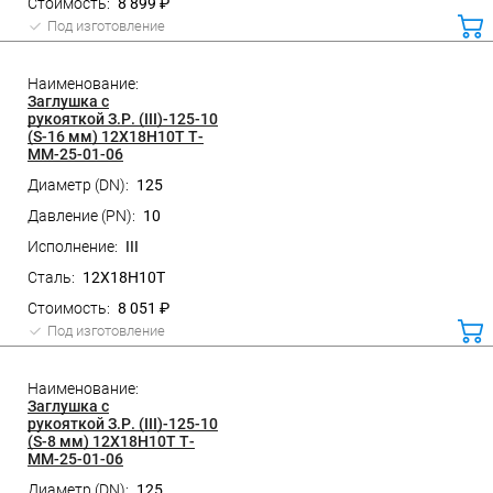
8 899 ₽
Под изготовление
ко
Заглушка с
рукояткой З.Р. (III)-125-10
(S-16 мм) 12Х18Н10Т Т-
ММ-25-01-06
125
10
III
12Х18Н10Т
8 051 ₽
Под изготовление
ко
Заглушка с
рукояткой З.Р. (III)-125-10
(S-8 мм) 12Х18Н10Т Т-
ММ-25-01-06
125