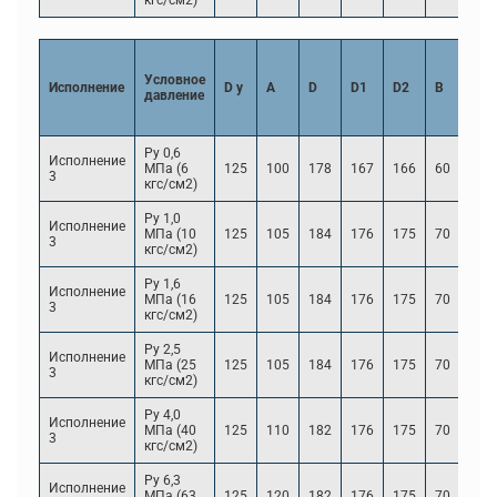
кгс/см2)
S пр
ско
Условное
Исполнение
D y
A
D
D1
D2
B
кор
давление
до 0
мм/
Ру 0,6
Исполнение
МПа (6
125
100
178
167
166
60
8
3
кгс/см2)
Ру 1,0
Исполнение
МПа (10
125
105
184
176
175
70
8
3
кгс/см2)
Ру 1,6
Исполнение
МПа (16
125
105
184
176
175
70
10
3
кгс/см2)
Ру 2,5
Исполнение
МПа (25
125
105
184
176
175
70
12
3
кгс/см2)
Ру 4,0
Исполнение
МПа (40
125
110
182
176
175
70
14
3
кгс/см2)
Ру 6,3
Исполнение
МПа (63
125
120
182
176
175
70
18