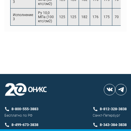
3
кгс/см2)
Ру 10,0
Исполнение
МПа (100
125
125
182
176
175
70
22
3
кгс/см2)
8-800-555-3883
8-812-328-3838
Бесплатно по РФ
Санкт-Петербург
8-499-673-3838
8-343-384-3838