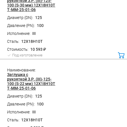
рукояткой З.Р. (III)-125-
100 (S-30 мм) 12Х18Н10Т
Т-ММ-25-01-06
125
100
III
12Х18Н10Т
10 593 ₽
Под изготовление
ко
Заглушка с
рукояткой З.Р. (III)-125-
100 (S-22 мм) 12Х18Н10Т
Т-ММ-25-01-06
125
100
III
12Х18Н10Т