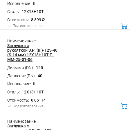
III
12Х18Н10Т
8 899 ₽
Под изготовление
ко
Заглушка с
рукояткой З.Р. (III)-125-40
(S-14 мм) 12Х18Н10Т Т-
ММ-25-01-06
125
40
III
12Х18Н10Т
8 051 ₽
Под изготовление
ко
Заглушка с