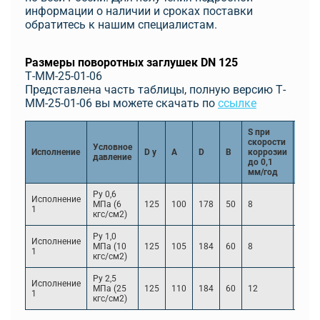
информации о наличии и сроках поставки
обратитесь к нашим специалистам.
Размеры поворотных заглушек DN 125
Т-ММ-25-01-06
Представлена часть таблицы, полную версию Т-
ММ-25-01-06 вы можете скачать по
ссылке
S при
S пр
скорости
скор
Условное
Исполнение
D y
A
D
B
коррозии
корр
давление
до 0,1
0,1 -
мм/год
мм/г
Ру 0,6
Исполнение
МПа (6
125
100
178
50
8
16
1
кгс/см2)
Ру 1,0
Исполнение
МПа (10
125
105
184
60
8
16
1
кгс/см2)
Ру 2,5
Исполнение
МПа (25
125
110
184
60
12
20
1
кгс/см2)