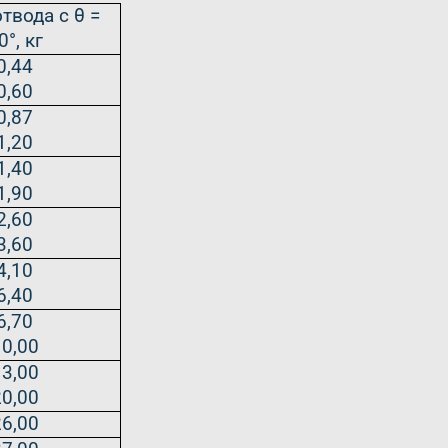
твода с θ =
0°, кг
0,44
0,60
0,87
1,20
1,40
1,90
2,60
3,60
4,10
6,40
6,70
10,00
13,00
20,00
26,00