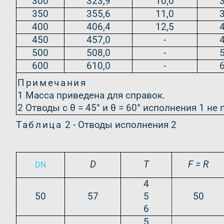
300
323,9
10,0
350
355,6
11,0
400
406,4
12,5
450
457,0
-
500
508,0
-
600
610,0
-
Примечания
1 Масса приведена для справок.
2 Отводы с θ = 45° и θ = 60° исполнения 1 н
Таблица
2 - Отводы исполнения 2
D
Т
F = R
DN
4
50
57
5
50
6
5