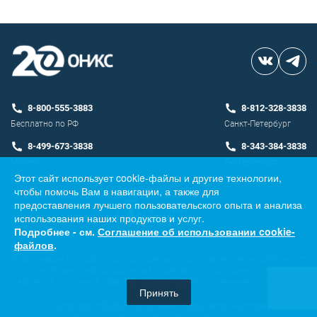
8-800-555-3883
8-812-328-3838
Бесплатно по РФ
Санкт-Петербург
8-499-673-3838
8-343-384-3838
Москва
Екатеринбург
Этот сайт использует cookie-файлы и другие технологии,
чтобы помочь Вам в навигации, а также для
Разработка сайта
предоставления лучшего пользовательского опыта и анализа
использования наших продуктов и услуг.
Подробнее - см.
Соглашение об использовании cookie-
файлов
.
Информация о товарах, услугах и ценах, предоставленная на сайте, носит
исключительно информационный характер и ни при каких условиях не
является публичной офертой, определяемой положениями ст. 437 ГК
Принять
РФ.
Политика обработки конфиденциальных данных