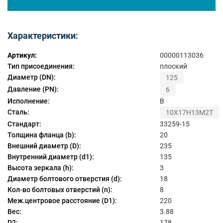
Характеристики:
Артикул:
00000113036
Тип присоединения:
плоский
Диаметр (DN):
125
Давление (PN):
6
Исполнение:
B
Сталь:
10Х17Н13М2Т
Стандарт:
33259-15
Толщина фланца (b):
20
Внешний диаметр (D):
235
Внутренний диаметр (d1):
135
Высота зеркала (h):
3
Диаметр болтового отверстия (d):
18
Кол-во болтовых отверстий (n):
8
Меж.центровое расстояние (D1):
220
Вес:
3.88
D2:
178