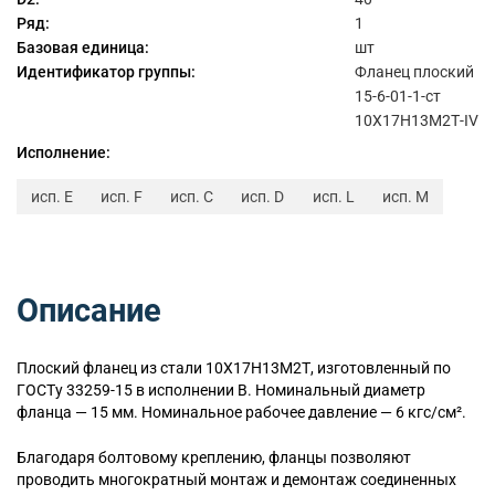
Ряд:
1
Базовая единица:
шт
Идентификатор группы:
Фланец плоский
15-6-01-1-ст
10Х17Н13М2Т-IV
Исполнение:
исп. E
исп. F
исп. C
исп. D
исп. L
исп. M
Описание
Плоский
фланец из стали 10Х17Н13М2Т, изготовленный по
ГОСТу 33259-15 в исполнении B. Номинальный диаметр
фланца — 15 мм. Номинальное рабочее давление — 6 кгс/см².
Благодаря болтовому креплению, фланцы позволяют
проводить многократный монтаж и демонтаж соединенных