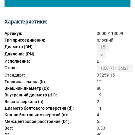
Характеристики:
Артикул:
00000113099
Тип присоединения:
плоский
Диаметр (DN):
15
Давление (PN):
6
Исполнение:
B
Сталь:
10Х17Н13М2Т
Стандарт:
33259-15
Толщина фланца (b):
12
Внешний диаметр (D):
80
Внутренний диаметр (d1):
19
Высота зеркала (h):
2
Диаметр болтового отверстия (d):
11
Кол-во болтовых отверстий (n):
4
Меж.центровое расстояние (D1):
55
Вес:
0.33
D2:
40