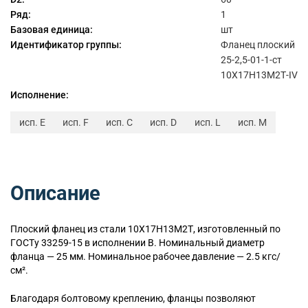
Ряд:
1
Базовая единица:
шт
Идентификатор группы:
Фланец плоский
25-2,5-01-1-ст
10Х17Н13М2Т-IV
Исполнение:
исп. E
исп. F
исп. C
исп. D
исп. L
исп. M
Описание
Плоский
фланец из стали 10Х17Н13М2Т, изготовленный по
ГОСТу 33259-15 в исполнении B. Номинальный диаметр
фланца — 25 мм. Номинальное рабочее давление — 2.5 кгс/
см².
Благодаря болтовому креплению, фланцы позволяют