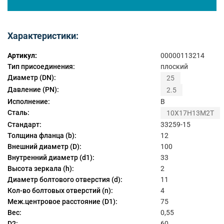
Характеристики:
Артикул:
00000113214
Тип присоединения:
плоский
Диаметр (DN):
25
Давление (PN):
2.5
Исполнение:
B
Сталь:
10Х17Н13М2Т
Стандарт:
33259-15
Толщина фланца (b):
12
Внешний диаметр (D):
100
Внутренний диаметр (d1):
33
Высота зеркала (h):
2
Диаметр болтового отверстия (d):
11
Кол-во болтовых отверстий (n):
4
Меж.центровое расстояние (D1):
75
Вес:
0,55
D2:
60