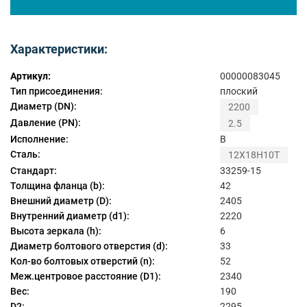
Характеристики:
Артикул:
00000083045
Тип присоединения:
плоский
Диаметр (DN):
2200
Давление (PN):
2.5
Исполнение:
B
Сталь:
12Х18Н10Т
Стандарт:
33259-15
Толщина фланца (b):
42
Внешний диаметр (D):
2405
Внутренний диаметр (d1):
2220
Высота зеркала (h):
6
Диаметр болтового отверстия (d):
33
Кол-во болтовых отверстий (n):
52
Меж.центровое расстояние (D1):
2340
Вес:
190
D2:
2295