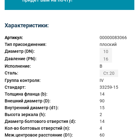
Характеристики:
Артикул:
00000083066
Тип присоединения:
плоский
Диаметр (DN):
10
Давление (PN):
16
Исполнение:
B
Сталь:
Ст.20
Группа контроля:
IV
Стандарт:
33259-15
Толщина фланца (b):
14
Внешний диаметр (D):
90
Внутренний диаметр (d1):
15
Высота зеркала (h):
2
Диаметр болтового отверстия (d):
14
Кол-во болтовых отверстий (n):
4
Меж.центровое расстояние (D1):
60