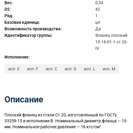
Вес:
0,54
D2:
42
Ряд:
1
Базовая единица:
шт
Возможность производства:
Да
Идентификатор группы:
Фланец плоский
10-16-01-1-ст 20-
IV
Исполнение:
исп. E
исп. F
исп. C
исп. D
исп. L
исп. M
Описание
Плоский
фланец из стали Ст.20, изготовленный по ГОСТу
33259-15 в исполнении B. Номинальный диаметр фланца — 10
мм. Номинальное рабочее давление — 16 кгс/см².