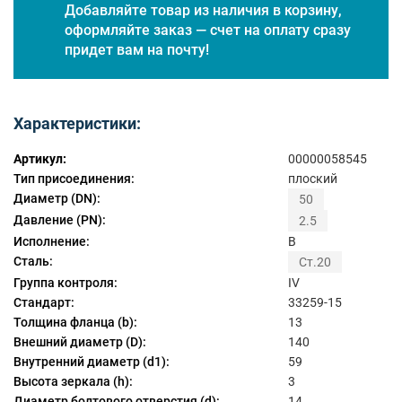
Добавляйте товар из наличия в корзину,
оформляйте заказ — счет на оплату сразу
придет вам на почту!
Характеристики:
Артикул:
00000058545
Тип присоединения:
плоский
Диаметр (DN):
50
Давление (PN):
2.5
Исполнение:
B
Сталь:
Ст.20
Группа контроля:
IV
Стандарт:
33259-15
Толщина фланца (b):
13
Внешний диаметр (D):
140
Внутренний диаметр (d1):
59
Высота зеркала (h):
3
Диаметр болтового отверстия (d):
14