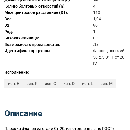
Кол-во болтовых отверстий (n):
4
Меж.центровое расстояние (D1):
110
Вес:
1,04
D2:
90
Ряд:
1
Базовая единица:
шт
Возможность производства:
Да
Идентификатор группы:
Фланец плоский
50-2,5-01-1-ст 20-
IV
Исполнение:
исп. E
исп. F
исп. C
исп. D
исп. L
исп. M
Описание
Плоский
фланец из стали Ст.20, изготовленный по ГОСТу