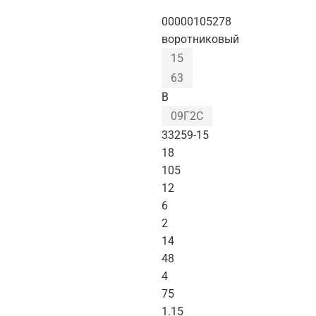
00000105278
воротниковый
15
63
B
09Г2С
33259-15
18
105
12
6
2
14
48
4
75
1.15