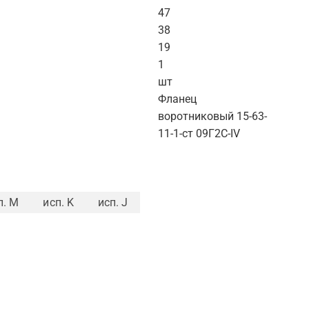
47
38
19
1
шт
Фланец
воротниковый 15-63-
11-1-ст 09Г2С-IV
п. M
исп. K
исп. J