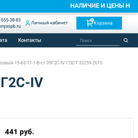
НАЛИЧИЕ И ЦЕНЫ НА
-555-38-83
0
Личный кабинет
Корзина
onyxspb.ru
ата
Контакты
вый 15-63-11-1-B-ст 09Г2С-IV ГОСТ 33259-2015
9Г2С-IV
441 руб.