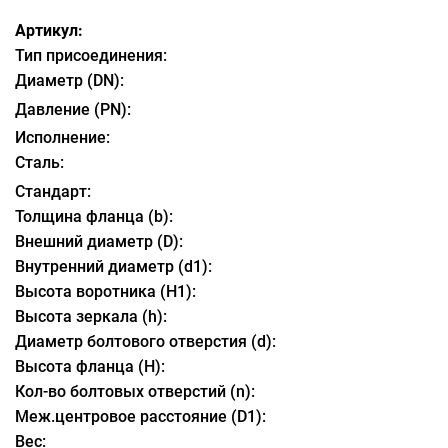
Артикул:
Тип присоединения:
Диаметр (DN):
Давление (PN):
Исполнение:
Сталь:
Стандарт:
Толщина фланца (b):
Внешний диаметр (D):
Внутренний диаметр (d1):
Высота воротника (H1):
Высота зеркала (h):
Диаметр болтового отверстия (d):
Высота фланца (H):
Кол-во болтовых отверстий (n):
Меж.центровое расстояние (D1):
Вес: