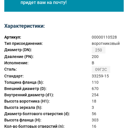
придет вам на почту!
Характеристики:
Артикул:
00000110528
Тип присоединения:
воротниковый
Диаметр (DN):
250
Давление (PN):
200
Исполнение:
B
Сталь:
09Г2С
Стандарт:
33259-15
Толщина фланца (b):
110
Внешний диаметр (D):
670
Внутренний диаметр (d1):
254
Высота воротника (H1):
18
Высота зеркала (h):
3
Диаметр болтового отверстия (d):
56
Высота фланца (H):
303
Кол-во болтовых отверстий (n):
16