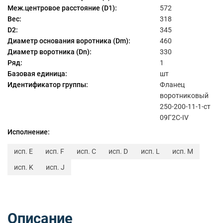
Меж.центровое расстояние (D1):
572
Вес:
318
D2:
345
Диаметр основания воротника (Dm):
460
Диаметр воротника (Dn):
330
Ряд:
1
Базовая единица:
шт
Идентификатор группы:
Фланец
воротниковый
250-200-11-1-ст
09Г2С-IV
Исполнение:
исп. E
исп. F
исп. C
исп. D
исп. L
исп. M
исп. K
исп. J
Описание