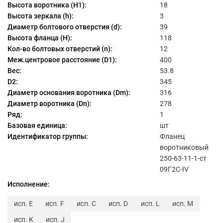
Высота воротника (H1):
18
Высота зеркала (h):
3
Диаметр болтового отверстия (d):
39
Высота фланца (H):
118
Кол-во болтовых отверстий (n):
12
Меж.центровое расстояние (D1):
400
Вес:
53.8
D2:
345
Диаметр основания воротника (Dm):
316
Диаметр воротника (Dn):
278
Ряд:
1
Базовая единица:
шт
Идентификатор группы:
Фланец
воротниковый
250-63-11-1-ст
09Г2С-IV
Исполнение:
исп. E
исп. F
исп. C
исп. D
исп. L
исп. M
исп. K
исп. J