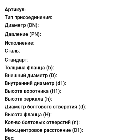
Артикул:
Тип присоединения:
Диаметр (DN):
Давление (PN):
Исполнение:
Сталь:
Стандарт:
Толщина фланца (b):
Внешний диаметр (D):
Внутренний диаметр (d1):
Высота воротника (H1):
Высота зеркала (h):
Диаметр болтового отверстия (d):
Высота фланца (H):
Кол-во болтовых отверстий (n):
Меж.центровое расстояние (D1):
Вес: