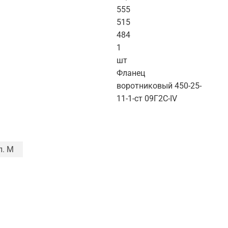
555
515
484
1
шт
Фланец
воротниковый 450-25-
11-1-ст 09Г2С-IV
п. M