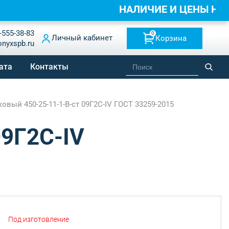
НАЛИЧИЕ И ЦЕНЫ Н
-555-38-83
0
Личный кабинет
Корзина
onyxspb.ru
ата
Контакты
вый 450-25-11-1-B-ст 09Г2С-IV ГОСТ 33259-2015
09Г2С-IV
Под изготовление