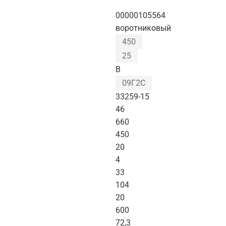
00000105564
воротниковый
450
25
B
09Г2С
33259-15
46
660
450
20
4
33
104
20
600
72,3