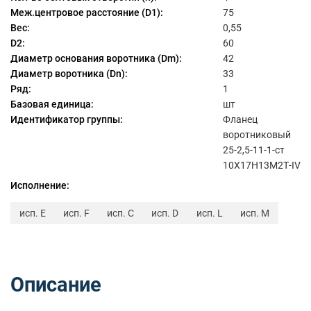
Меж.центровое расстояние (D1):
75
Вес:
0,55
D2:
60
Диаметр основания воротника (Dm):
42
Диаметр воротника (Dn):
33
Ряд:
1
Базовая единица:
шт
Идентификатор группы:
Фланец
воротниковый
25-2,5-11-1-ст
10Х17Н13М2Т-IV
Исполнение:
исп. E
исп. F
исп. C
исп. D
исп. L
исп. M
Описание