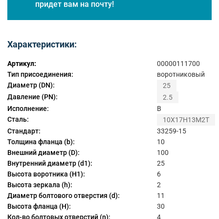
придет вам на почту!
Характеристики:
Артикул:
00000111700
Тип присоединения:
воротниковый
Диаметр (DN):
25
Давление (PN):
2.5
Исполнение:
B
Сталь:
10Х17Н13М2Т
Стандарт:
33259-15
Толщина фланца (b):
10
Внешний диаметр (D):
100
Внутренний диаметр (d1):
25
Высота воротника (H1):
6
Высота зеркала (h):
2
Диаметр болтового отверстия (d):
11
Высота фланца (H):
30
Кол-во болтовых отверстий (n):
4