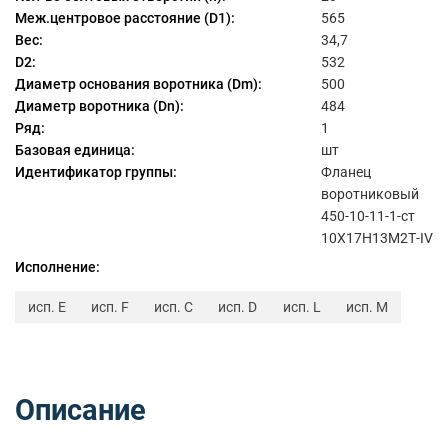
Меж.центровое расстояние (D1):
565
Вес:
34,7
D2:
532
Диаметр основания воротника (Dm):
500
Диаметр воротника (Dn):
484
Ряд:
1
Базовая единица:
шт
Идентификатор группы:
Фланец
воротниковый
450-10-11-1-ст
10Х17Н13М2Т-IV
Исполнение:
исп. E
исп. F
исп. C
исп. D
исп. L
исп. M
Описание