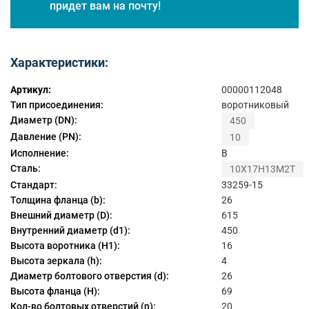
придет вам на почту!
Характеристики:
Артикул:
00000112048
Тип присоединения:
воротниковый
Диаметр (DN):
450
Давление (PN):
10
Исполнение:
B
Сталь:
10Х17Н13М2Т
Стандарт:
33259-15
Толщина фланца (b):
26
Внешний диаметр (D):
615
Внутренний диаметр (d1):
450
Высота воротника (H1):
16
Высота зеркала (h):
4
Диаметр болтового отверстия (d):
26
Высота фланца (H):
69
Кол-во болтовых отверстий (n):
20