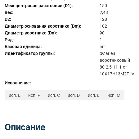
Меж.центровое расстояние (D1):
150
Вес:
2,43
D2:
128
Диаметр основания воротника (Dm):
102
Диаметр воротника (Dn):
90
Ряд:
1
Базовая единица:
шт
Идентификатор группы:
Фланец
воротниковый
80-2,5-11-1-ст
10Х17Н13М2Т-IV
Исполнение:
исп. E
исп. F
исп. C
исп. D
исп. L
исп. M
Описание