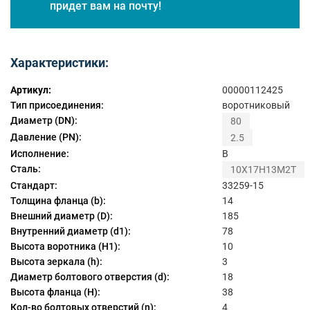
придет вам на почту!
Характеристики:
Артикул:
00000112425
Тип присоединения:
воротниковый
Диаметр (DN):
80
Давление (PN):
2.5
Исполнение:
B
Сталь:
10Х17Н13М2Т
Стандарт:
33259-15
Толщина фланца (b):
14
Внешний диаметр (D):
185
Внутренний диаметр (d1):
78
Высота воротника (H1):
10
Высота зеркала (h):
3
Диаметр болтового отверстия (d):
18
Высота фланца (H):
38
Кол-во болтовых отверстий (n):
4