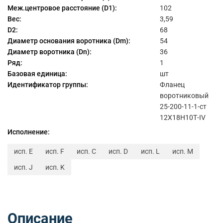
Меж.центровое расстояние (D1):
102
Вес:
3,59
D2:
68
Диаметр основания воротника (Dm):
54
Диаметр воротника (Dn):
36
Ряд:
1
Базовая единица:
шт
Идентификатор группы:
Фланец
воротниковый
25-200-11-1-ст
12Х18Н10Т-IV
Исполнение:
исп. E
исп. F
исп. C
исп. D
исп. L
исп. M
исп. J
исп. K
Описание