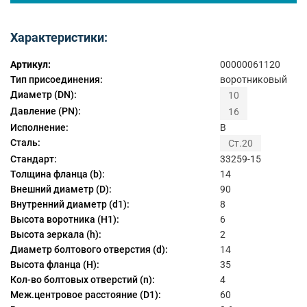
Характеристики:
Артикул:
00000061120
Тип присоединения:
воротниковый
Диаметр (DN):
10
Давление (PN):
16
Исполнение:
B
Сталь:
Ст.20
Стандарт:
33259-15
Толщина фланца (b):
14
Внешний диаметр (D):
90
Внутренний диаметр (d1):
8
Высота воротника (H1):
6
Высота зеркала (h):
2
Диаметр болтового отверстия (d):
14
Высота фланца (H):
35
Кол-во болтовых отверстий (n):
4
Меж.центровое расстояние (D1):
60