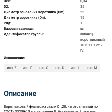
Вес:
0,34
D2:
35
Диаметр основания воротника (Dm):
22
Диаметр воротника (Dn):
15
Ряд:
1
Базовая единица:
шт
Идентификатор группы:
Фланец
воротниковый
10-6-11-1-ст 20-
IV
Исполнение:
исп. E
исп. F
исп. C
исп. D
исп. L
исп. M
Описание
Воротниковый
фланец из стали Ст.20, изготовленный по
ГОСТу 33259-15 в исполнении B. Номинальный диаметр