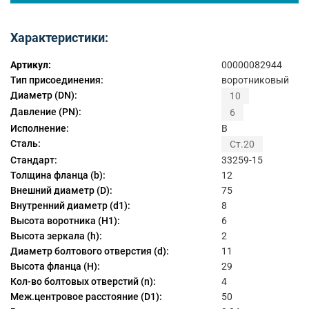
Характеристики:
Артикул:
00000082944
Тип присоединения:
воротниковый
Диаметр (DN):
10
Давление (PN):
6
Исполнение:
B
Сталь:
Ст.20
Стандарт:
33259-15
Толщина фланца (b):
12
Внешний диаметр (D):
75
Внутренний диаметр (d1):
8
Высота воротника (H1):
6
Высота зеркала (h):
2
Диаметр болтового отверстия (d):
11
Высота фланца (H):
29
Кол-во болтовых отверстий (n):
4
Меж.центровое расстояние (D1):
50