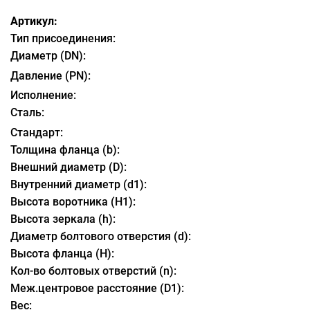
Артикул:
Тип присоединения:
Диаметр (DN):
Давление (PN):
Исполнение:
Сталь:
Стандарт:
Толщина фланца (b):
Внешний диаметр (D):
Внутренний диаметр (d1):
Высота воротника (H1):
Высота зеркала (h):
Диаметр болтового отверстия (d):
Высота фланца (H):
Кол-во болтовых отверстий (n):
Меж.центровое расстояние (D1):
Вес: