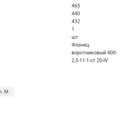
465
440
432
1
шт
Фланец
воротниковый 400-
2,5-11-1-ст 20-IV
п. M