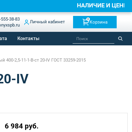
НАЛИЧИЕ И ЦЕНЫ 
-555-38-83
0
Личный кабинет
Корзина
onyxspb.ru
ата
Контакты
 400-2,5-11-1-B-ст 20-IV ГОСТ 33259-2015
20-IV
6 984 руб.