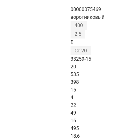
00000075469
воротниковый
400
2.5
B
Ст.20
33259-15
20
535
398
15
4
22
49
16
495
18,6