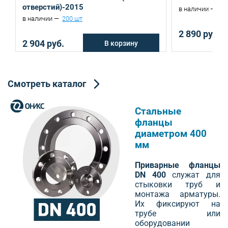
отверстий)-2015
в наличии —
67
в наличии —
200 шт
2 890 руб.
2 904 руб.
В корзину
Смотреть каталог
Стальные
фланцы
диаметром 400
мм
Приварные фланцы
DN 400
служат для
стыковки труб и
монтажа арматуры.
Их фиксируют на
трубе или
оборудовании