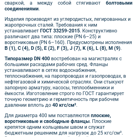
сваркой, а между собой стягивают
болтовыми
соединениями
.
Изделия производят из углеродистых, легированных и
жаропрочных сталей. Требования к ним
устанавливает
ГОСТ 33259-2015
. Конструктивно
различают два типа: плоские (PN 6–25) и
воротниковые (PN 6–160). Предусмотрены исполнения
B (1), C (4), D (5), E (2), F (3), J (7), K (6), L (8), M (9)
.
Типоразмер DN 400
востребован на магистралях с
большими расходами рабочих сред. Фланцы
устанавливают в сетях водоснабжения,
теплоснабжения, на паропроводах и газопроводах, в
нефтегазовой и химической отраслях. Они стыкуют
запорную арматуру, насосы, теплообменники и
ёмкости. Изготовление строго по ГОСТ гарантирует
точную геометрию и герметичность при рабочем
давлении вплоть до
40 кгс/см²
.
Для диаметра 400 мм поставляются
плоские,
воротниковые и свободные фланцы
. Плоские
крепятся одним кольцевым швом и служат
бюджетным решением для нагрузок до 25 кгс/см².