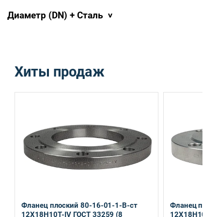
Диаметр (DN) + Сталь
Хиты продаж
Санкт-Петербург, ул. Домостроительная, д.3 Д
Екатеринбург, ул. Ереванская, д.6
Фланец плоский 80-16-01-1-B-ст
Фланец плоск
12Х18Н10Т-IV ГОСТ 33259 (8
12Х18Н10Т-I