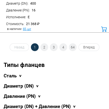
400
Санкт-Петербург, ул. Домостроительная, д.3 Д
16
E
21 368 ₽
в наличии
65 шт
ко
Назад
1
2
3
4
64
Вперед
Типы фланцев
Сталь
Диаметр (DN)
Давление (PN)
Диаметр (DN) + Давление (PN)