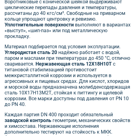
Воротниковые с конической шейкой выдерживают
циклические перепады давления и температуры,
рассчитаны до 40 кгс/см². Свободные на приварном
кольце упрощают центровку и ревизию.
Уплотнительные поверхности
выполняют в вариантах
«выступ», «шип-паз» или под металлическую
прокладку.
Материал подбирается под условия эксплуатации.
Углеродистая сталь 20
надёжно работает с водой,
паром и маслами при температурах до 450 °C, отлично
сваривается.
Нержавеющая сталь 12Х18Н10Т
с
титановой стабилизацией противостоит
межкристаллитной коррозии и используется в
агрессивных и пищевых средах. Для кислот, хлоридов
и морской воды предназначена молибденсодержащая
сталь 10Х17Н13М2Т, стойкая к питтингу и щелевой
коррозии. Все марки доступны под давления от PN 10
до PN 40.
Каждая партия DN 400 проходит обязательный
заводской контроль
геометрии, механических свойств
и химсостава. Нержавеющие исполнения
дополнительно тестируют на стойкость к МКК.