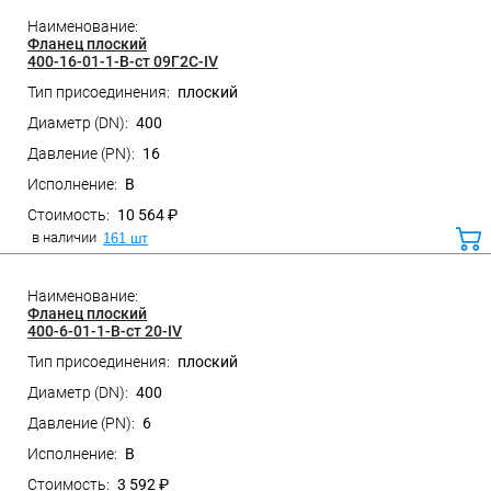
Фланец плоский
400-16-01-1-B-ст 09Г2С-IV
плоский
400
Санкт-Петербург, ул. Домостроительная, д.3 Д
16
B
10 564 ₽
в наличии
161 шт
ко
Фланец плоский
400-6-01-1-B-ст 20-IV
плоский
400
Санкт-Петербург, ул. Домостроительная, д.3 Д
6
B
3 592 ₽