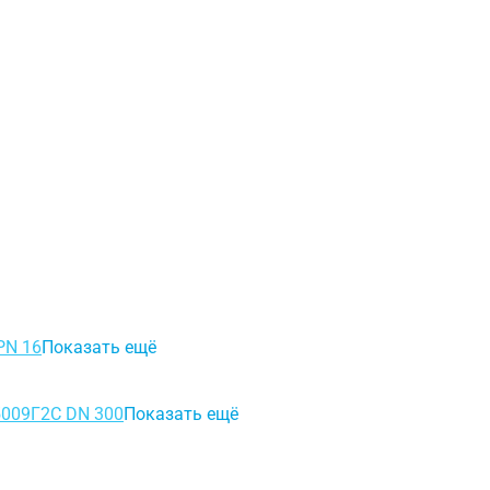
PN 16
Показать ещё
50
09Г2С DN 300
Показать ещё