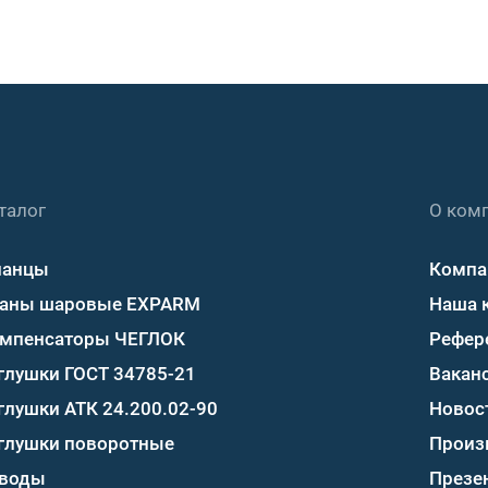
талог
О ком
ланцы
Компа
аны шаровые EXPARM
Наша 
мпенсаторы ЧЕГЛОК
Рефер
глушки ГОСТ 34785-21
Вакан
глушки АТК 24.200.02-90
Новос
глушки поворотные
Произ
воды
Презе