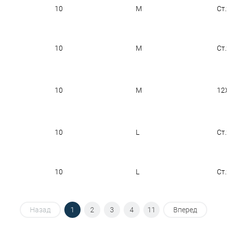
10
M
Ст
10
M
Ст
10
M
12
10
L
Ст
10
L
Ст
Назад
1
2
3
4
11
Вперед