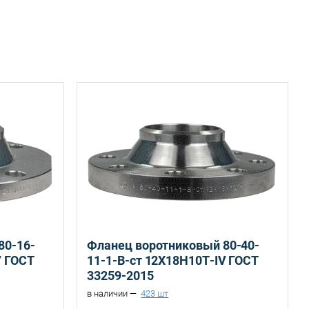
Санкт-Петербург, ул. Домостроительная, д.3 Д
Санкт-Петербург, ул. Домостроительная, д.3 Д
80-16-
Фланец воротниковый 80-40-
V ГОСТ
11-1-B-ст 12Х18Н10Т-IV ГОСТ
33259-2015
в наличии —
423 шт