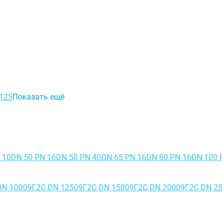
125
Показать ещё
 10
DN 50 PN 16
DN 50 PN 40
DN 65 PN 16
DN 80 PN 16
DN 100 
DN 100
09Г2С DN 125
09Г2С DN 150
09Г2С DN 200
09Г2С DN 2