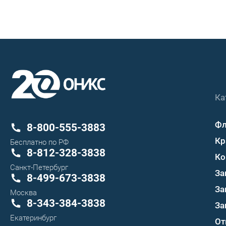
Ка
Ф
8-800-555-3883
Кр
Бесплатно по РФ
8-812-328-3838
Ко
Санкт-Петербург
За
8-499-673-3838
За
Москва
8-343-384-3838
За
Екатеринбург
От