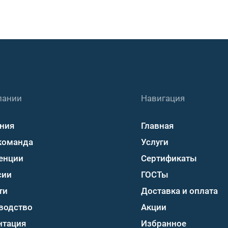
пании
Навигация
ния
Главная
команда
Услуги
енции
Сертификаты
сии
ГОСТы
ти
Доставка и оплата
водство
Акции
нтация
Избранное