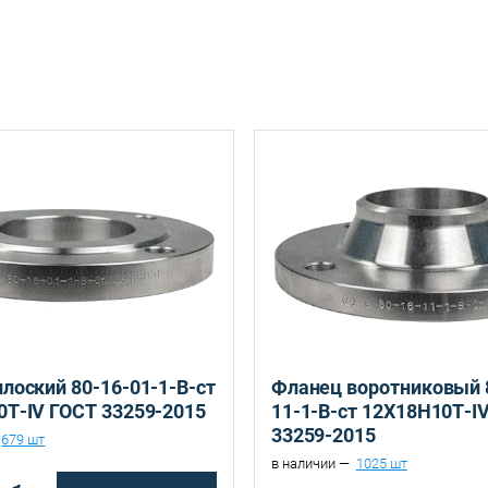
Санкт-Петербург, ул. Домостроительная, д.3 Д
лоский 80-16-01-1-B-ст
Фланец воротниковый 
Т-IV ГОСТ 33259-2015
11-1-B-ст 12Х18Н10Т-I
33259-2015
679 шт
в наличии —
1025 шт