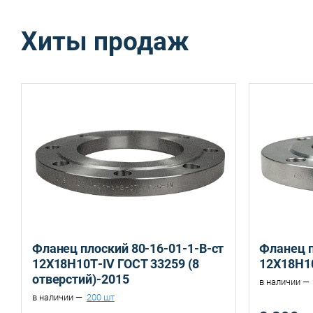
Хиты продаж
Санкт-Петербург, ул. Домостроительная, д.3 Д
Фланец плоский 80-16-01-1-B-ст
Фланец п
12Х18Н10Т-IV ГОСТ 33259 (8
12Х18Н10
отверстий)-2015
в наличии —
в наличии —
200 шт