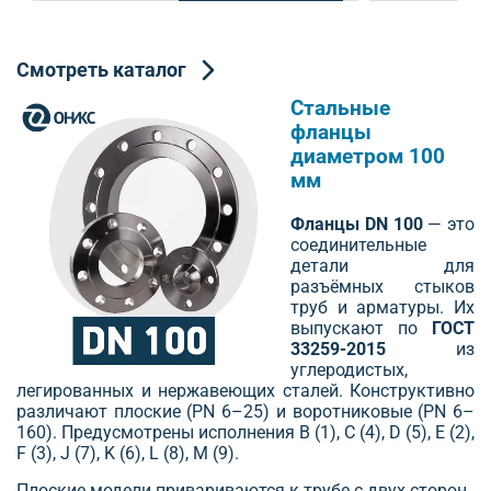
Смотреть каталог
Стальные
фланцы
диаметром 100
мм
Фланцы DN 100
— это
соединительные
детали для
разъёмных стыков
труб и арматуры. Их
выпускают по
ГОСТ
33259-2015
из
углеродистых,
легированных и нержавеющих сталей. Конструктивно
различают плоские (PN 6–25) и воротниковые (PN 6–
160). Предусмотрены исполнения B (1), C (4), D (5), E (2),
F (3), J (7), K (6), L (8), M (9).
Плоские модели привариваются к трубе с двух сторон