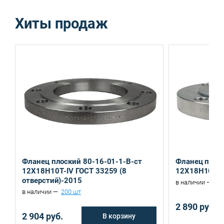
Хиты продаж
Санкт-Петербург, ул. Домостроительная, д.3 Д
Екатеринбург, ул. Ереванская, д.6
Фланец плоский 80-16-01-1-B-ст
Фланец плоск
12Х18Н10Т-IV ГОСТ 33259 (8
12Х18Н10Т-I
отверстий)-2015
в наличии —
52
в наличии —
200 шт
2 890 руб.
2 904 руб.
В корзину