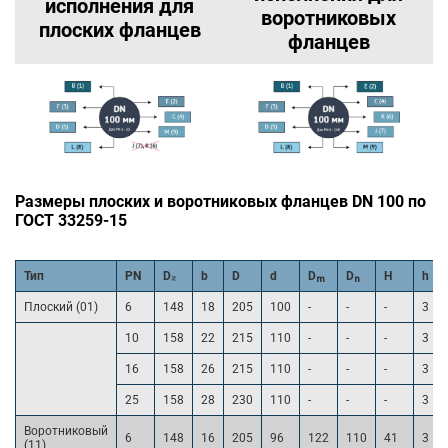
исполнения для
воротниковых
плоских фланцев
фланцев
Размеры плоских и воротниковых фланцев DN 100 по
ГОСТ 33259-15
Тип
PN
D₂
b
D
d
Dₘ
Dₙ
H
h
Плоский (01)
6
148
18
205
100
-
-
-
3
10
158
22
215
110
-
-
-
3
16
158
26
215
110
-
-
-
3
25
158
28
230
110
-
-
-
3
Воротниковый
6
148
16
205
96
122
110
41
3
(11)