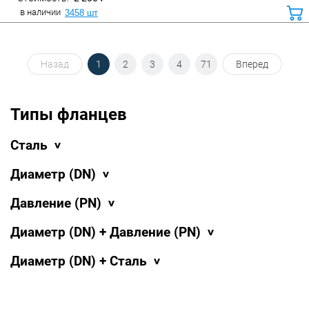
в наличии
3458 шт
ко
Назад
1
2
3
4
71
Вперед
Типы фланцев
Сталь
Диаметр (DN)
Давление (PN)
Диаметр (DN) + Давление (PN)
Диаметр (DN) + Сталь