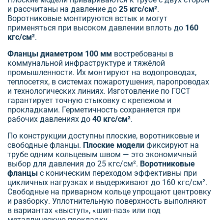
и рассчитаны на давление до
25 кгс/см²
.
Воротниковые монтируются встык и могут
применяться при высоком давлении вплоть до
160
кгс/см²
.
Фланцы диаметром 100 мм
востребованы в
коммунальной инфраструктуре и тяжёлой
промышленности. Их монтируют на водопроводах,
теплосетях, в системах пожаротушения, паропроводах
и технологических линиях. Изготовление по ГОСТ
гарантирует точную стыковку с крепежом и
прокладками. Герметичность сохраняется при
рабочих давлениях до
40 кгс/см²
.
По конструкции доступны плоские, воротниковые и
свободные фланцы.
Плоские модели
фиксируют на
трубе одним кольцевым швом — это экономичный
выбор для давления до 25 кгс/см².
Воротниковые
фланцы
с коническим переходом эффективны при
цикличных нагрузках и выдерживают до 160 кгс/см².
Свободные на приварном кольце упрощают центровку
и разборку. Уплотнительную поверхность выполняют
в вариантах «выступ», «шип-паз» или под
металлическую прокладку.