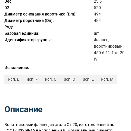
Вес:
23,6
D2:
520
Диаметр основания воротника (Dm):
494
Диаметр воротника (Dn):
484
Ряд:
1
Базовая единица:
шт
Идентификатор группы:
Фланец
воротниковый
450-6-11-1-ст 20-
IV
Исполнение:
исп. E
исп. F
исп. C
исп. D
исп. L
исп. M
Описание
Воротниковый
фланец из стали Ст.20, изготовленный по
ГОСТу 33259-15 в исполнении B. Номинальный диаметр